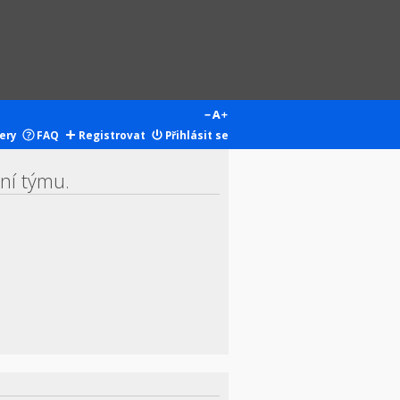
ery
FAQ
Registrovat
Přihlásit se
ení týmu.