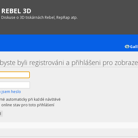
REBEL 3D
Diskuse o 3D tiskárnách Rebel, RepRap atp.
Gall
byste byli registrováni a přihlášeni pro zobraz
 jsem heslo
 mě automaticky při každé návštěvě
 online stav pro toto přihlášení