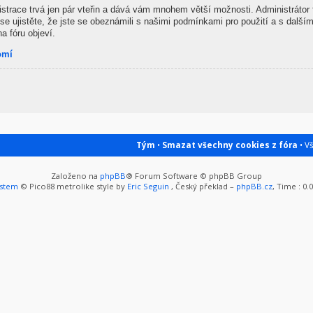
gistrace trvá jen pár vteřin a dává vám mnohem větší možnosti. Administrátor
se ujistěte, že jste se obeznámili s našimi podmínkami pro použití a s dalšími
na fóru objeví.
omí
Tým
•
Smazat všechny cookies z fóra
• V
Založeno na
phpBB
® Forum Software © phpBB Group
ystem
© Pico88 metrolike style by
Eric Seguin
, Český překlad –
phpBB.cz
, Time : 0.