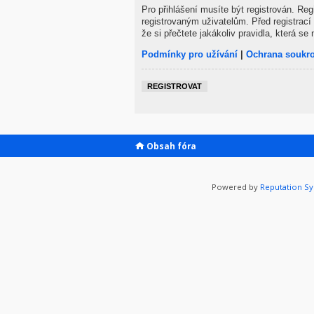
Pro přihlášení musíte být registrován. Re
registrovaným uživatelům. Před registrací 
že si přečtete jakákoliv pravidla, která se 
Podmínky pro užívání
|
Ochrana soukr
REGISTROVAT
Obsah fóra
Powered by
Reputation S