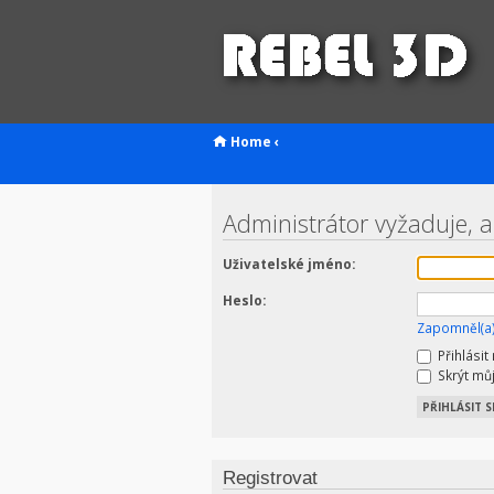
Home
‹
Administrátor vyžaduje, a
Uživatelské jméno:
Heslo:
Zapomněl(a)
Přihlásit
Skrýt můj
Registrovat