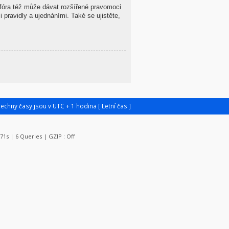
 fóra též může dávat rozšířené pravomoci
 pravidly a ujednáními. Také se ujistěte,
šechny časy jsou v UTC + 1 hodina [ Letní čas ]
071s | 6 Queries | GZIP : Off