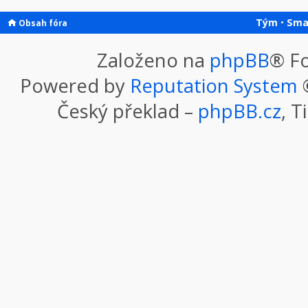
Tým
•
Sma
Obsah fóra
Založeno na
phpBB
® F
Powered by
Reputation System
©
Český překlad –
phpBB.cz
, T