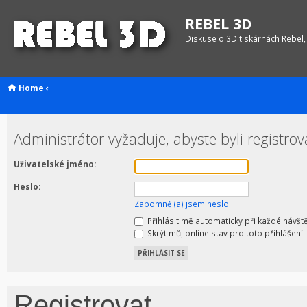
REBEL 3D
Diskuse o 3D tiskárnách Rebel,
Home
‹
Administrátor vyžaduje, abyste byli registro
Uživatelské jméno:
Heslo:
Zapomněl(a) jsem heslo
Přihlásit mě automaticky při každé návšt
Skrýt můj online stav pro toto přihlášení
Registrovat