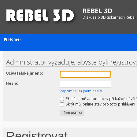
REBEL 3D
Diskuse o 3D tiskárnách Rebel,
Home
‹
Administrátor vyžaduje, abyste byli registro
Uživatelské jméno:
Heslo:
Zapomněl(a) jsem heslo
Přihlásit mě automaticky při každé návšt
Skrýt můj online stav pro toto přihlášení
Registrovat