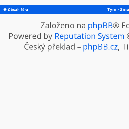
Tým
•
Sma
Obsah fóra
Založeno na
phpBB
® F
Powered by
Reputation System
©
Český překlad –
phpBB.cz
, T