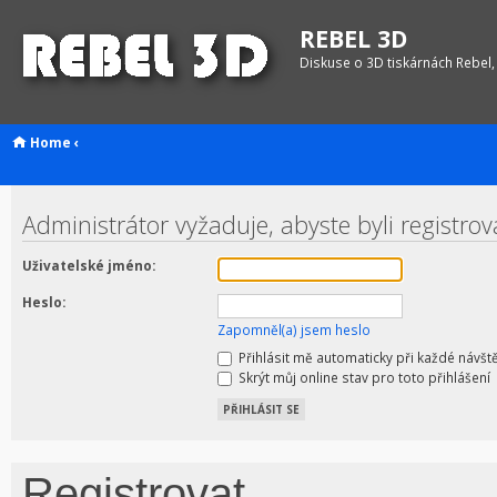
REBEL 3D
Diskuse o 3D tiskárnách Rebel,
Home
‹
Administrátor vyžaduje, abyste byli registro
Uživatelské jméno:
Heslo:
Zapomněl(a) jsem heslo
Přihlásit mě automaticky při každé návšt
Skrýt můj online stav pro toto přihlášení
Registrovat