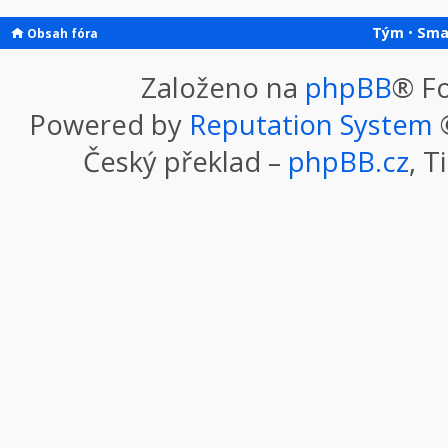
Tým
•
Sma
Obsah fóra
Založeno na
phpBB
® F
Powered by
Reputation System
©
Český překlad –
phpBB.cz
, T