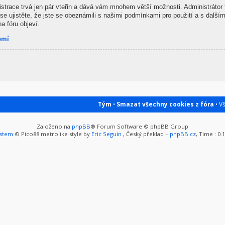
gistrace trvá jen pár vteřin a dává vám mnohem větší možnosti. Administrátor
se ujistěte, že jste se obeznámili s našimi podmínkami pro použití a s dalšími
na fóru objeví.
omí
Tým
•
Smazat všechny cookies z fóra
• V
Založeno na
phpBB
® Forum Software © phpBB Group
ystem
© Pico88 metrolike style by
Eric Seguin
, Český překlad –
phpBB.cz
, Time : 0.