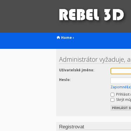
Home
‹
Administrátor vyžaduje, a
Uživatelské jméno:
Heslo:
Zapomněl(a)
Přihlásit
Skrýt můj
Registrovat