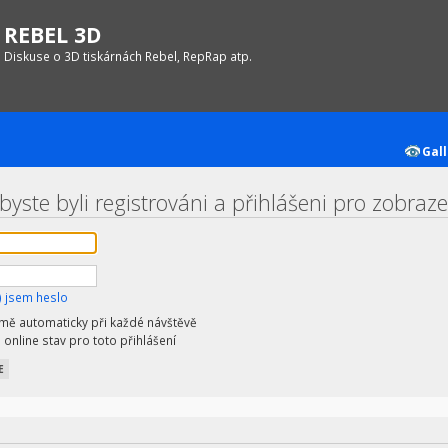
REBEL 3D
Diskuse o 3D tiskárnách Rebel, RepRap atp.
Gall
byste byli registrováni a přihlášeni pro zobraz
 jsem heslo
 mě automaticky při každé návštěvě
 online stav pro toto přihlášení