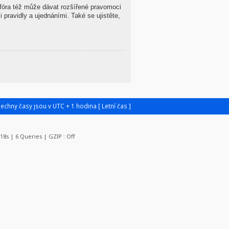
 fóra též může dávat rozšířené pravomoci
 pravidly a ujednáními. Také se ujistěte,
šechny časy jsou v UTC + 1 hodina [ Letní čas ]
118s | 6 Queries | GZIP : Off