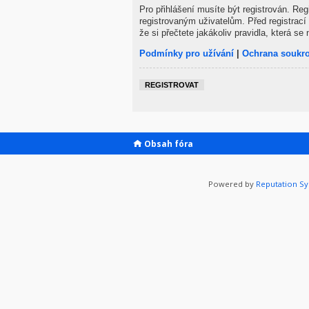
Pro přihlášení musíte být registrován. Re
registrovaným uživatelům. Před registrací 
že si přečtete jakákoliv pravidla, která se 
Podmínky pro užívání
|
Ochrana soukr
REGISTROVAT
Obsah fóra
Powered by
Reputation S