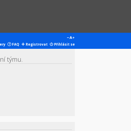
ery
FAQ
Registrovat
Přihlásit se
ení týmu.