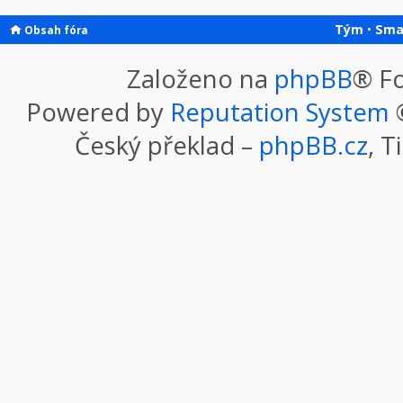
Tým
•
Sma
Obsah fóra
Založeno na
phpBB
® F
Powered by
Reputation System
©
Český překlad –
phpBB.cz
, T