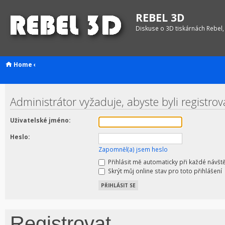
REBEL 3D
Diskuse o 3D tiskárnách Rebel,
Home
‹
Administrátor vyžaduje, abyste byli registro
Uživatelské jméno:
Heslo:
Zapomněl(a) jsem heslo
Přihlásit mě automaticky při každé návšt
Skrýt můj online stav pro toto přihlášení
Registrovat