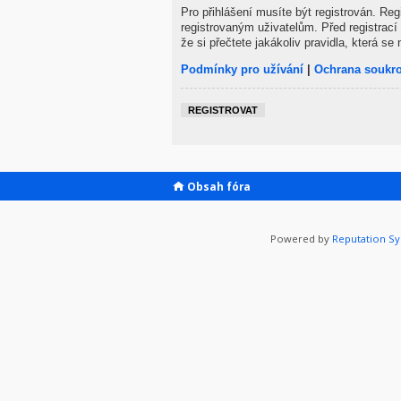
Pro přihlášení musíte být registrován. Re
registrovaným uživatelům. Před registrací 
že si přečtete jakákoliv pravidla, která se 
Podmínky pro užívání
|
Ochrana soukr
REGISTROVAT
Obsah fóra
Powered by
Reputation S