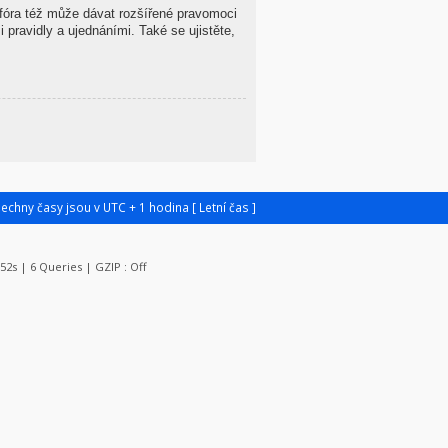
 fóra též může dávat rozšířené pravomoci
 pravidly a ujednáními. Také se ujistěte,
šechny časy jsou v UTC + 1 hodina [ Letní čas ]
152s | 6 Queries | GZIP : Off