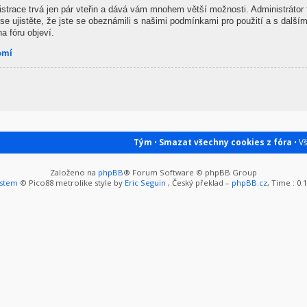
gistrace trvá jen pár vteřin a dává vám mnohem větší možnosti. Administrátor
se ujistěte, že jste se obeznámili s našimi podmínkami pro použití a s dalšími
na fóru objeví.
omí
Tým
•
Smazat všechny cookies z fóra
• V
Založeno na
phpBB
® Forum Software © phpBB Group
ystem
© Pico88 metrolike style by
Eric Seguin
, Český překlad –
phpBB.cz
, Time : 0.