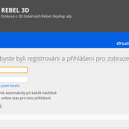
REBEL 3D
Diskuse o 3D tiskárnách Rebel, RepRap atp.
Gall
byste byli registrováni a přihlášeni pro zobraz
 jsem heslo
 mě automaticky při každé návštěvě
 online stav pro toto přihlášení