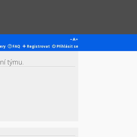
ery
FAQ
Registrovat
Přihlásit se
ení týmu.