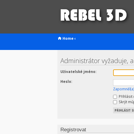
Home
‹
Administrátor vyžaduje, a
Uživatelské jméno:
Heslo:
Zapomněl(a)
Přihlásit
Skrýt můj
Registrovat