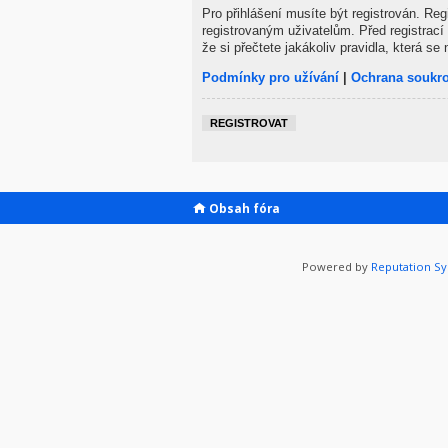
Pro přihlášení musíte být registrován. Re
registrovaným uživatelům. Před registrací 
že si přečtete jakákoliv pravidla, která se 
Podmínky pro užívání
|
Ochrana soukr
REGISTROVAT
Obsah fóra
Powered by
Reputation S