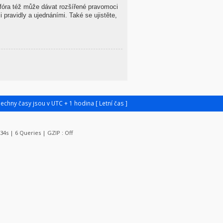
 fóra též může dávat rozšířené pravomoci
 pravidly a ujednáními. Také se ujistěte,
šechny časy jsou v UTC + 1 hodina [ Letní čas ]
034s | 6 Queries | GZIP : Off