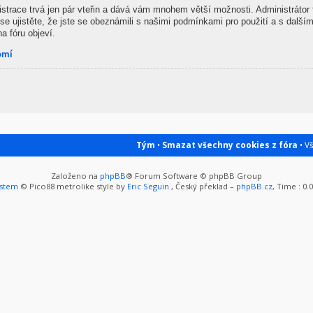
gistrace trvá jen pár vteřin a dává vám mnohem větší možnosti. Administrátor
se ujistěte, že jste se obeznámili s našimi podmínkami pro použití a s dalšími
na fóru objeví.
omí
Tým
•
Smazat všechny cookies z fóra
• V
Založeno na
phpBB
® Forum Software © phpBB Group
ystem
© Pico88 metrolike style by
Eric Seguin
, Český překlad –
phpBB.cz
, Time : 0.