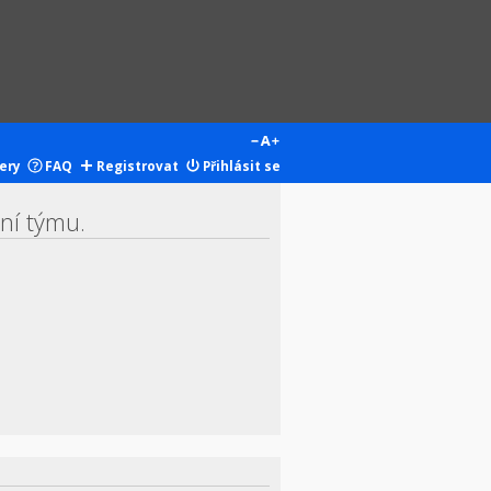
ery
FAQ
Registrovat
Přihlásit se
ení týmu.