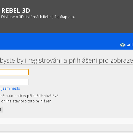
REBEL 3D
Diskuse o 3D tiskárnách Rebel, RepRap atp.
Gall
byste byli registrováni a přihlášeni pro zobraz
 jsem heslo
 mě automaticky při každé návštěvě
 online stav pro toto přihlášení