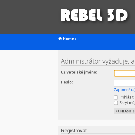
Home
‹
Administrátor vyžaduje, a
Uživatelské jméno:
Heslo:
Zapomněl(a)
Přihlásit
Skrýt můj
Registrovat