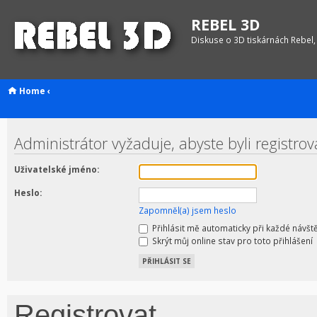
REBEL 3D
Diskuse o 3D tiskárnách Rebel,
Home
‹
Administrátor vyžaduje, abyste byli registro
Uživatelské jméno:
Heslo:
Zapomněl(a) jsem heslo
Přihlásit mě automaticky při každé návšt
Skrýt můj online stav pro toto přihlášení
Registrovat