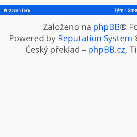
Tým
•
Sma
Obsah fóra
Založeno na
phpBB
® F
Powered by
Reputation System
©
Český překlad –
phpBB.cz
, T