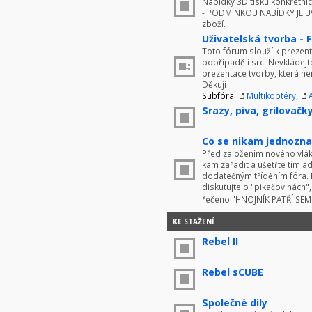
Nabídky 3D tisku konkrétníc
- PODMÍNKOU NABÍDKY JE UV
zboží.
Uživatelská tvorba - 
Toto fórum slouží k prezenta
popřípadě i src. Nevkládej
prezentace tvorby, která ne
Děkuji
Subfóra:
Multikoptéry
,
Srazy, piva, grilovačky 
Co se nikam jednoznač
Před založením nového vlákn
kam zařadit a ušetřte tím 
dodatečným tříděním fóra. 
diskutujte o "pikačovinách
řečeno "HNOJNÍK PATŘÍ SE
KE STAŽENÍ
Rebel II
Rebel sCUBE
Společné díly