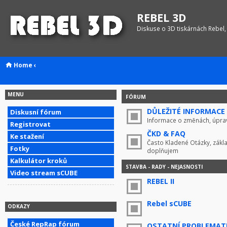
REBEL 3D
Diskuse o 3D tiskárnách Rebel,
Home
‹
MENU
FÓRUM
DŮLEŽITÉ INFORMACE !
Diskusní fórum
Informace o změnách, úprav
Registrovat
ČKD & FAQ
Ke stažení
Často Kladené Otázky, zákla
Fotky
doplňujem
Kalkulátor kroků
STAVBA - RADY - NEJASNOSTI
Video stream sCUBE
REBEL II
Rebel sCUBE
ODKAZY
České RepRap fórum
OSTATNÍ PROBLEMAT