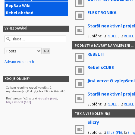
RepRap Wiki
ELEKTRONIKA
Rebel obchod
Starší neaktivní proje
VYHLEDÁVÁNÍ
Subfóra:
REBEL I
,
REBEL I
PODNĚTY A NÁVRHY NA VYLEPŠENÍ ...
REBEL II
Advanced search
Rebel sCUBE
KDO JE ONLINE?
Jiná verze či vylepšení
Celkem je online
439
uživatelů :: 2
registrovaných, 0 skrytých a 437 návštěvníků
Starší neaktivní proje
Registrovaní uživatelé:
Google [Bot]
,
Majestic-12 [Bot]
Subfóra:
REBEL I
,
REBEL I
TISK A VŠE KOLEM NĚJ
Slicry
Subfóra:
Slic3r(PE)
,
Simp