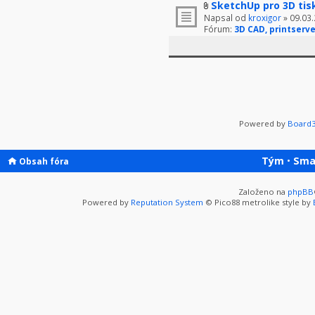
SketchUp pro 3D tis
Napsal od
kroxigor
» 09.03.
Fórum:
3D CAD, printserve
Powered by
Board3
Tým
•
Sma
Obsah fóra
Založeno na
phpBB
Powered by
Reputation System
© Pico88 metrolike style by