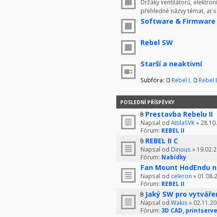
Držáky ventilátorů, elektron
přehledné názvy témat, ať 
Software & Firmware
Rebel SW
Starší a neaktivní
Subfóra:
Rebel I
,
Rebel I
POSLEDNÍ PŘÍSPĚVKY
Prestavba Rebelu II
Napsal od
AttilaSVK
» 28.10
Fórum:
REBEL II
REBEL II C
Napsal od
Dinous
» 19.02.2
Fórum:
Nabídky
Fan Mount HodEndu n
Napsal od
celeron
» 01.08.
Fórum:
REBEL II
Jaký SW pro vytváře
Napsal od
Wakis
» 02.11.20
Fórum:
3D CAD, printserve