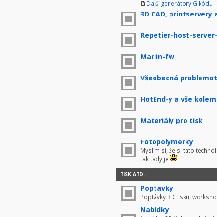
Další generátory G kódu
3D CAD, printservery 
Repetier-host-server
Marlin-fw
Všeobecná problemati
HotEnd-y a vše kolem
Materiály pro tisk
Fotopolymerky
Myslím si, že si tato techno
tak tady je
TISK ATD.
Poptávky
Poptávky 3D tisku, worksho
Nabídky