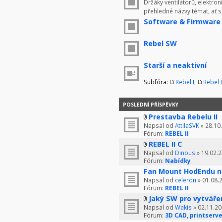
Držáky ventilátorů, elektron
přehledné názvy témat, ať 
Software & Firmware
Rebel SW
Starší a neaktivní
Subfóra:
Rebel I
,
Rebel I
POSLEDNÍ PŘÍSPĚVKY
Prestavba Rebelu II
Napsal od
AttilaSVK
» 28.10
Fórum:
REBEL II
REBEL II C
Napsal od
Dinous
» 19.02.2
Fórum:
Nabídky
Fan Mount HodEndu n
Napsal od
celeron
» 01.08.
Fórum:
REBEL II
Jaký SW pro vytváře
Napsal od
Wakis
» 02.11.20
Fórum:
3D CAD, printserve