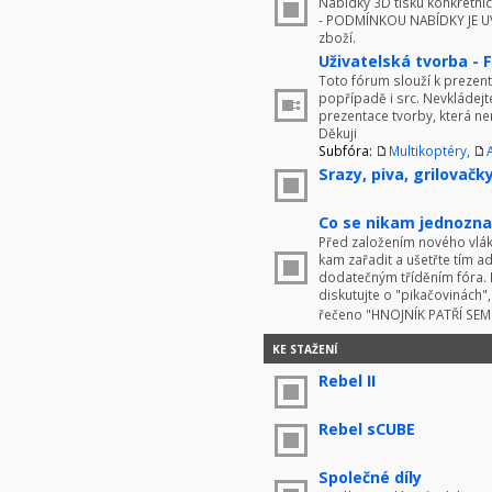
Nabídky 3D tisku konkrétníc
- PODMÍNKOU NABÍDKY JE UV
zboží.
Uživatelská tvorba - 
Toto fórum slouží k prezenta
popřípadě i src. Nevkládej
prezentace tvorby, která ne
Děkuji
Subfóra:
Multikoptéry
,
Srazy, piva, grilovačky 
Co se nikam jednoznač
Před založením nového vlákn
kam zařadit a ušetřte tím 
dodatečným tříděním fóra. 
diskutujte o "pikačovinách
řečeno "HNOJNÍK PATŘÍ SE
KE STAŽENÍ
Rebel II
Rebel sCUBE
Společné díly