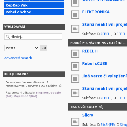
RepRap Wiki
ELEKTRONIKA
Rebel obchod
Starší neaktivní proje
VYHLEDÁVÁNÍ
Subfóra:
REBEL I
,
REBEL I
PODNĚTY A NÁVRHY NA VYLEPŠENÍ ...
REBEL II
Advanced search
Rebel sCUBE
KDO JE ONLINE?
Jiná verze či vylepšení
Celkem je online
999
uživatelů :: 3
registrovaných, 0 skrytých a 996 návštěvníků
Starší neaktivní proje
Registrovaní uživatelé:
Bing [Bot]
,
Google
[Bot]
,
Majestic-12 [Bot]
Subfóra:
REBEL I
,
REBEL I
TISK A VŠE KOLEM NĚJ
Slicry
Subfóra:
Slic3r(PE)
,
Simp