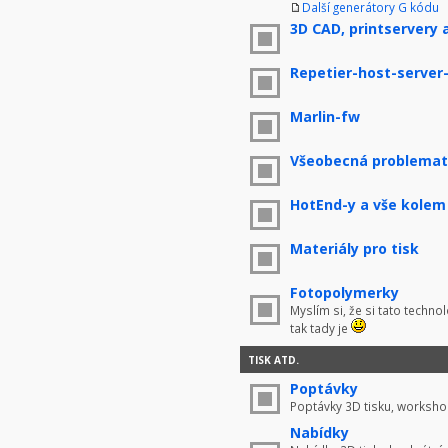
Další generátory G kódu
3D CAD, printservery 
Repetier-host-server
Marlin-fw
Všeobecná problemati
HotEnd-y a vše kolem
Materiály pro tisk
Fotopolymerky
Myslím si, že si tato techno
tak tady je
TISK ATD.
Poptávky
Poptávky 3D tisku, worksho
Nabídky