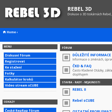
REBEL 3D
Diskuse o 3D tiskárnách Rebel,
Home
‹
MENU
FÓRUM
DŮLEŽITÉ INFORMACE !
Diskusní fórum
Informace o změnách, úprav
Registrovat
ČKD & FAQ
Ke stažení
Často Kladené Otázky, zákla
Fotky
doplňujem
Kalkulátor kroků
STAVBA - RADY - NEJASNOSTI
Video stream sCUBE
REBEL II
Rebel sCUBE
ODKAZY
České RepRap fórum
OSTATNÍ PROBLEMAT