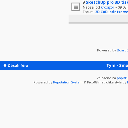
SketchUp pro 3D tis
Napsal od
kroxigor
» 09.03.
Fórum:
3D CAD, printserve
Powered by
Board3
Tým
•
Sma
Obsah fóra
Založeno na
phpBB
Powered by
Reputation System
© Pico88 metrolike style by