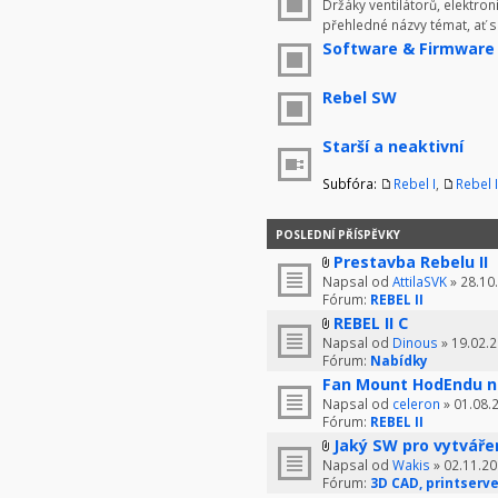
Držáky ventilátorů, elektron
přehledné názvy témat, ať 
Software & Firmware
Rebel SW
Starší a neaktivní
Subfóra:
Rebel I
,
Rebel I
POSLEDNÍ PŘÍSPĚVKY
Prestavba Rebelu II
Napsal od
AttilaSVK
» 28.10
Fórum:
REBEL II
REBEL II C
Napsal od
Dinous
» 19.02.2
Fórum:
Nabídky
Fan Mount HodEndu n
Napsal od
celeron
» 01.08.
Fórum:
REBEL II
Jaký SW pro vytváře
Napsal od
Wakis
» 02.11.20
Fórum:
3D CAD, printserve