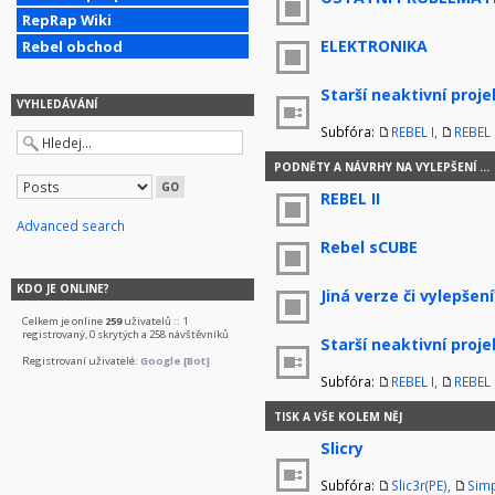
RepRap Wiki
ELEKTRONIKA
Rebel obchod
Starší neaktivní proje
VYHLEDÁVÁNÍ
Subfóra:
REBEL I
,
REBEL I
PODNĚTY A NÁVRHY NA VYLEPŠENÍ ...
REBEL II
Advanced search
Rebel sCUBE
KDO JE ONLINE?
Jiná verze či vylepšení
Celkem je online
259
uživatelů :: 1
registrovaný, 0 skrytých a 258 návštěvníků
Starší neaktivní proje
Registrovaní uživatelé:
Google [Bot]
Subfóra:
REBEL I
,
REBEL I
TISK A VŠE KOLEM NĚJ
Slicry
Subfóra:
Slic3r(PE)
,
Simp