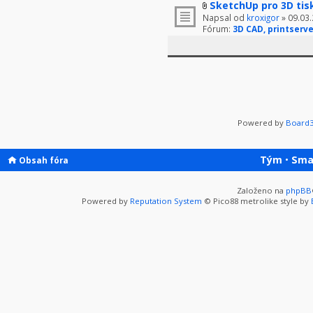
SketchUp pro 3D tis
Napsal od
kroxigor
» 09.03.
Fórum:
3D CAD, printserve
Powered by
Board3
Tým
•
Sma
Obsah fóra
Založeno na
phpBB
Powered by
Reputation System
© Pico88 metrolike style by