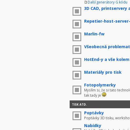
Další generátory G kódu
3D CAD, printservery 
Repetier-host-server
Marlin-fw
Všeobecná problemati
HotEnd-y a vše kolem
Materiály pro tisk
Fotopolymerky
Myslím si, že si tato techno
tak tady je
TISK ATD.
Poptávky
Poptávky 3D tisku, worksho
Nabídky