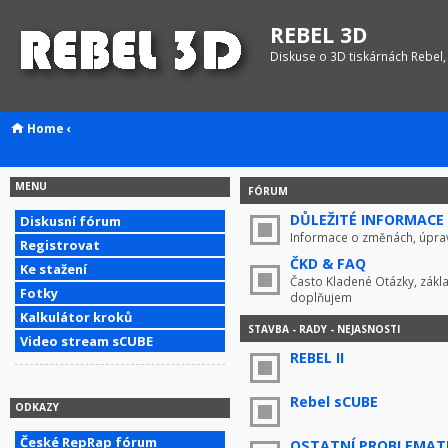
REBEL 3D
Diskuse o 3D tiskárnách Rebel,
Home
‹
MENU
FÓRUM
DŮLEŽITÉ INFORMACE !
Diskusní fórum
Informace o změnách, úprav
Registrovat
ČKD & FAQ
Ke stažení
Často Kladené Otázky, zákla
Fotky
doplňujem
Kalkulátor kroků
STAVBA - RADY - NEJASNOSTI
Video stream sCUBE
REBEL II
Rebel sCUBE
ODKAZY
České RepRap fórum
OSTATNÍ PROBLEMAT