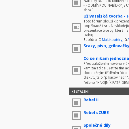
Nabídky 3D tisku konkrétníc
- PODMÍNKOU NABÍDKY JE UV
zboží.
Uživatelská tvorba - 
Toto fórum slouží k prezenta
popřípadě i src. Nevkládej
prezentace tvorby, která ne
Děkuji
Subfóra:
Multikoptéry
,
Srazy, piva, grilovačky 
Co se nikam jednoznač
Před založením nového vlákn
kam zařadit a ušetřte tím 
dodatečným tříděním fóra. 
diskutujte o "pikačovinách
řečeno "HNOJNÍK PATŘÍ SE
KE STAŽENÍ
Rebel II
Rebel sCUBE
Společné díly