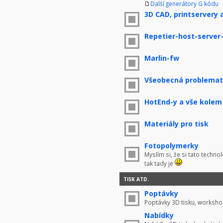
Další generátory G kódu
3D CAD, printservery 
Repetier-host-server
Marlin-fw
Všeobecná problemati
HotEnd-y a vše kolem
Materiály pro tisk
Fotopolymerky
Myslím si, že si tato techno
tak tady je
TISK ATD.
Poptávky
Poptávky 3D tisku, worksho
Nabídky