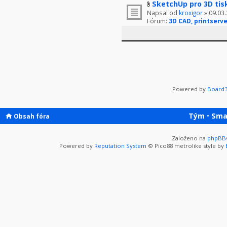
SketchUp pro 3D tis
Napsal od
kroxigor
» 09.03.
Fórum:
3D CAD, printserve
Powered by
Board3
Tým
•
Sma
Obsah fóra
Založeno na
phpBB
Powered by
Reputation System
© Pico88 metrolike style by