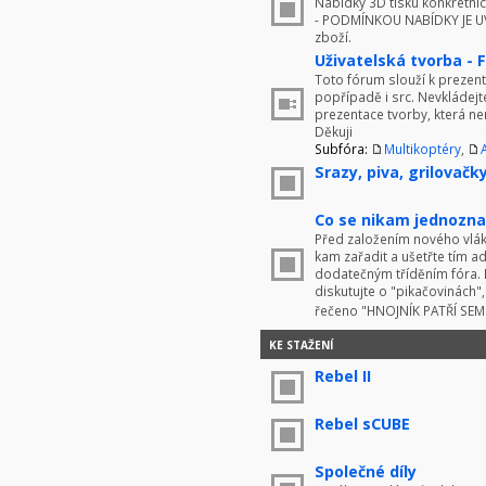
Nabídky 3D tisku konkrétníc
- PODMÍNKOU NABÍDKY JE UV
zboží.
Uživatelská tvorba - 
Toto fórum slouží k prezenta
popřípadě i src. Nevkládej
prezentace tvorby, která ne
Děkuji
Subfóra:
Multikoptéry
,
Srazy, piva, grilovačky 
Co se nikam jednoznač
Před založením nového vlákn
kam zařadit a ušetřte tím 
dodatečným tříděním fóra. 
diskutujte o "pikačovinách
řečeno "HNOJNÍK PATŘÍ SE
KE STAŽENÍ
Rebel II
Rebel sCUBE
Společné díly