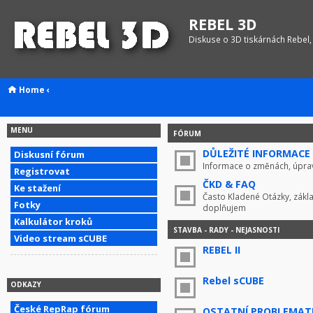
REBEL 3D
Diskuse o 3D tiskárnách Rebel,
Home
‹
MENU
FÓRUM
DŮLEŽITÉ INFORMACE !
Diskusní fórum
Informace o změnách, úprav
Registrovat
ČKD & FAQ
Ke stažení
Často Kladené Otázky, zákla
Fotky
doplňujem
Kalkulátor kroků
STAVBA - RADY - NEJASNOSTI
Video stream sCUBE
REBEL II
Rebel sCUBE
ODKAZY
České RepRap fórum
OSTATNÍ PROBLEMAT