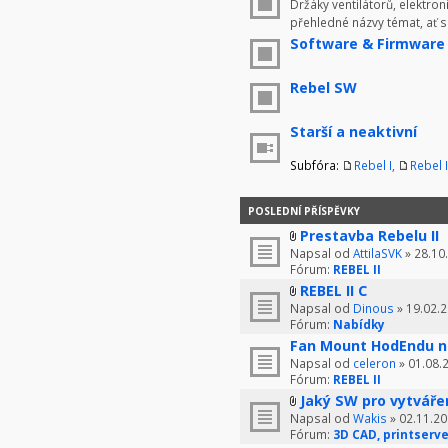
Držáky ventilátorů, elektron
přehledné názvy témat, ať 
Software & Firmware
Rebel SW
Starší a neaktivní
Subfóra:
Rebel I
,
Rebel I
POSLEDNÍ PŘÍSPĚVKY
Prestavba Rebelu II
Napsal od
AttilaSVK
» 28.10
Fórum:
REBEL II
REBEL II C
Napsal od
Dinous
» 19.02.2
Fórum:
Nabídky
Fan Mount HodEndu n
Napsal od
celeron
» 01.08.
Fórum:
REBEL II
Jaký SW pro vytváře
Napsal od
Wakis
» 02.11.20
Fórum:
3D CAD, printserve