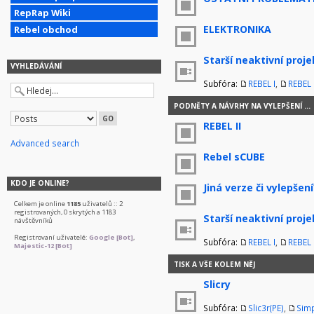
RepRap Wiki
ELEKTRONIKA
Rebel obchod
Starší neaktivní proje
VYHLEDÁVÁNÍ
Subfóra:
REBEL I
,
REBEL I
PODNĚTY A NÁVRHY NA VYLEPŠENÍ ...
REBEL II
Advanced search
Rebel sCUBE
KDO JE ONLINE?
Jiná verze či vylepšení
Celkem je online
1185
uživatelů :: 2
registrovaných, 0 skrytých a 1183
Starší neaktivní proje
návštěvníků
Registrovaní uživatelé:
Google [Bot]
,
Subfóra:
REBEL I
,
REBEL I
Majestic-12 [Bot]
TISK A VŠE KOLEM NĚJ
Slicry
Subfóra:
Slic3r(PE)
,
Simp