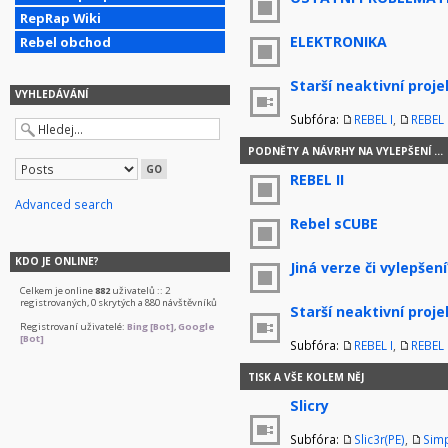
RepRap Wiki
ELEKTRONIKA
Rebel obchod
Starší neaktivní proje
VYHLEDÁVÁNÍ
Subfóra:
REBEL I
,
REBEL I
PODNĚTY A NÁVRHY NA VYLEPŠENÍ ...
REBEL II
Advanced search
Rebel sCUBE
KDO JE ONLINE?
Jiná verze či vylepšení
Celkem je online
882
uživatelů :: 2
registrovaných, 0 skrytých a 880 návštěvníků
Starší neaktivní proje
Registrovaní uživatelé:
Bing [Bot]
,
Google
[Bot]
Subfóra:
REBEL I
,
REBEL I
TISK A VŠE KOLEM NĚJ
Slicry
Subfóra:
Slic3r(PE)
,
Simp