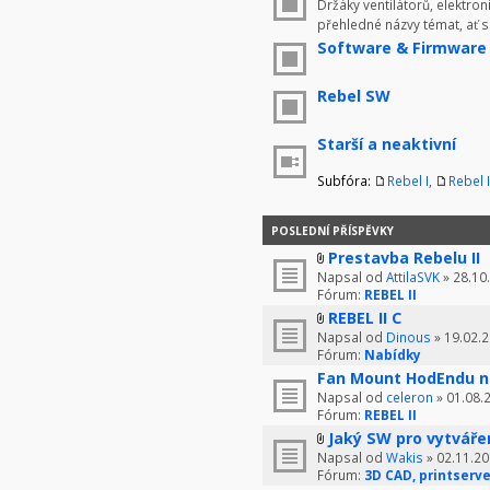
Držáky ventilátorů, elektron
přehledné názvy témat, ať 
Software & Firmware
Rebel SW
Starší a neaktivní
Subfóra:
Rebel I
,
Rebel I
POSLEDNÍ PŘÍSPĚVKY
Prestavba Rebelu II
Napsal od
AttilaSVK
» 28.10
Fórum:
REBEL II
REBEL II C
Napsal od
Dinous
» 19.02.2
Fórum:
Nabídky
Fan Mount HodEndu n
Napsal od
celeron
» 01.08.
Fórum:
REBEL II
Jaký SW pro vytváře
Napsal od
Wakis
» 02.11.20
Fórum:
3D CAD, printserve