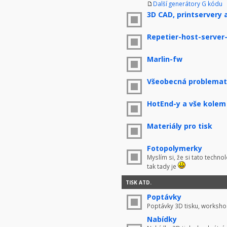
Další generátory G kódu
3D CAD, printservery 
Repetier-host-server
Marlin-fw
Všeobecná problemati
HotEnd-y a vše kolem
Materiály pro tisk
Fotopolymerky
Myslím si, že si tato techno
tak tady je
TISK ATD.
Poptávky
Poptávky 3D tisku, worksho
Nabídky