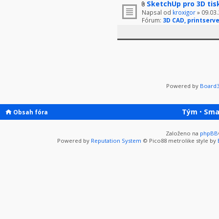
SketchUp pro 3D tis
Napsal od
kroxigor
» 09.03.
Fórum:
3D CAD, printserve
Powered by
Board3
Tým
•
Sma
Obsah fóra
Založeno na
phpBB
Powered by
Reputation System
© Pico88 metrolike style by