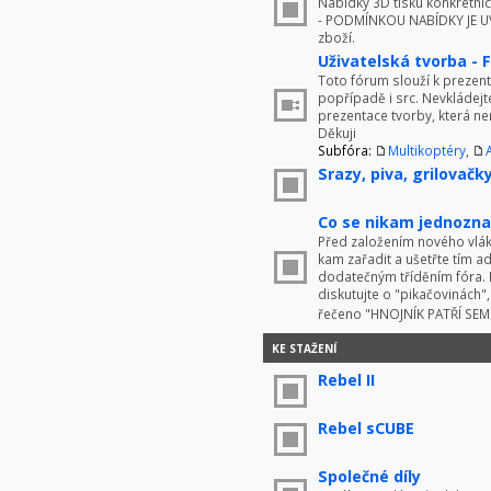
Nabídky 3D tisku konkrétníc
- PODMÍNKOU NABÍDKY JE UV
zboží.
Uživatelská tvorba - 
Toto fórum slouží k prezenta
popřípadě i src. Nevkládej
prezentace tvorby, která ne
Děkuji
Subfóra:
Multikoptéry
,
Srazy, piva, grilovačky 
Co se nikam jednoznač
Před založením nového vlákn
kam zařadit a ušetřte tím 
dodatečným tříděním fóra. 
diskutujte o "pikačovinách
řečeno "HNOJNÍK PATŘÍ SE
KE STAŽENÍ
Rebel II
Rebel sCUBE
Společné díly