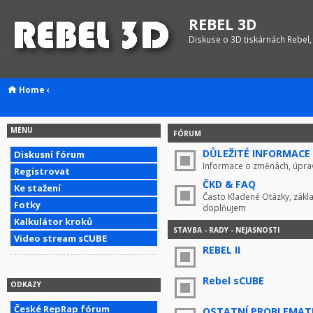
REBEL 3D
Diskuse o 3D tiskárnách Rebel,
Home
‹
MENU
FÓRUM
DŮLEŽITÉ INFORMACE !
Diskusní fórum
Informace o změnách, úprav
Registrovat
ČKD & FAQ
Ke stažení
Často Kladené Otázky, zákla
Fotky
doplňujem
Kalkulátor kroků
STAVBA - RADY - NEJASNOSTI
Video stream sCUBE
REBEL II
Rebel sCUBE
ODKAZY
České RepRap fórum
OSTATNÍ PROBLEMAT