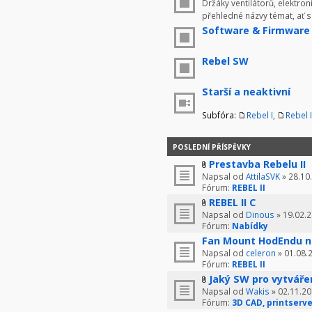
Držáky ventilátorů, elektron
přehledné názvy témat, ať 
Software & Firmware
Rebel SW
Starší a neaktivní
Subfóra:
Rebel I
,
Rebel I
POSLEDNÍ PŘÍSPĚVKY
Prestavba Rebelu II
Napsal od
AttilaSVK
» 28.10
Fórum:
REBEL II
REBEL II C
Napsal od
Dinous
» 19.02.2
Fórum:
Nabídky
Fan Mount HodEndu n
Napsal od
celeron
» 01.08.
Fórum:
REBEL II
Jaký SW pro vytváře
Napsal od
Wakis
» 02.11.20
Fórum:
3D CAD, printserve