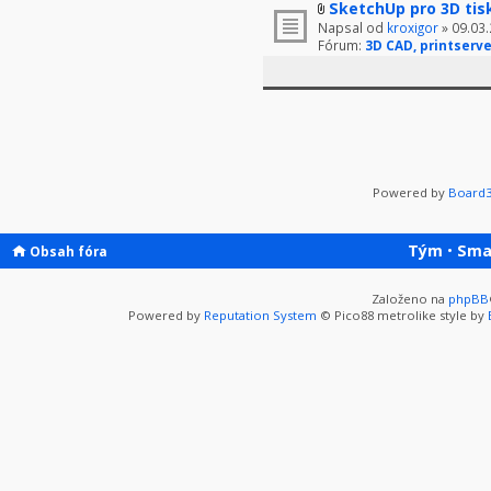
SketchUp pro 3D tis
Napsal od
kroxigor
» 09.03.
Fórum:
3D CAD, printserve
Powered by
Board3
Tým
•
Sma
Obsah fóra
Založeno na
phpBB
Powered by
Reputation System
© Pico88 metrolike style by