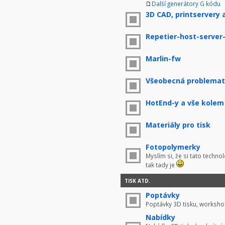
Další generátory G kódu
3D CAD, printservery 
Repetier-host-server
Marlin-fw
Všeobecná problemati
HotEnd-y a vše kolem
Materiály pro tisk
Fotopolymerky
Myslím si, že si tato techno
tak tady je
TISK ATD.
Poptávky
Poptávky 3D tisku, worksho
Nabídky