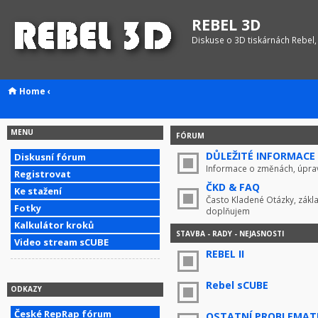
REBEL 3D
Diskuse o 3D tiskárnách Rebel,
Home
‹
MENU
FÓRUM
DŮLEŽITÉ INFORMACE !
Diskusní fórum
Informace o změnách, úprav
Registrovat
ČKD & FAQ
Ke stažení
Často Kladené Otázky, zákla
Fotky
doplňujem
Kalkulátor kroků
STAVBA - RADY - NEJASNOSTI
Video stream sCUBE
REBEL II
Rebel sCUBE
ODKAZY
České RepRap fórum
OSTATNÍ PROBLEMAT