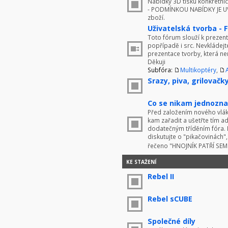
Nabídky 3D tisku konkrétníc
- PODMÍNKOU NABÍDKY JE UV
zboží.
Uživatelská tvorba - 
Toto fórum slouží k prezenta
popřípadě i src. Nevkládej
prezentace tvorby, která ne
Děkuji
Subfóra:
Multikoptéry
,
Srazy, piva, grilovačky 
Co se nikam jednoznač
Před založením nového vlákn
kam zařadit a ušetřte tím 
dodatečným tříděním fóra. 
diskutujte o "pikačovinách
řečeno "HNOJNÍK PATŘÍ SE
KE STAŽENÍ
Rebel II
Rebel sCUBE
Společné díly