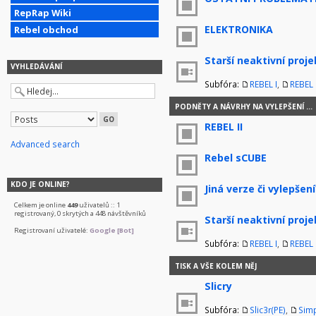
RepRap Wiki
ELEKTRONIKA
Rebel obchod
Starší neaktivní proje
VYHLEDÁVÁNÍ
Subfóra:
REBEL I
,
REBEL I
PODNĚTY A NÁVRHY NA VYLEPŠENÍ ...
REBEL II
Advanced search
Rebel sCUBE
KDO JE ONLINE?
Jiná verze či vylepšení
Celkem je online
449
uživatelů :: 1
registrovaný, 0 skrytých a 448 návštěvníků
Starší neaktivní proje
Registrovaní uživatelé:
Google [Bot]
Subfóra:
REBEL I
,
REBEL I
TISK A VŠE KOLEM NĚJ
Slicry
Subfóra:
Slic3r(PE)
,
Simp