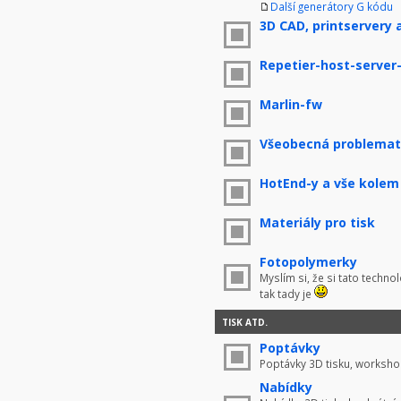
Další generátory G kódu
3D CAD, printservery 
Repetier-host-server
Marlin-fw
Všeobecná problemati
HotEnd-y a vše kolem
Materiály pro tisk
Fotopolymerky
Myslím si, že si tato techno
tak tady je
TISK ATD.
Poptávky
Poptávky 3D tisku, worksho
Nabídky