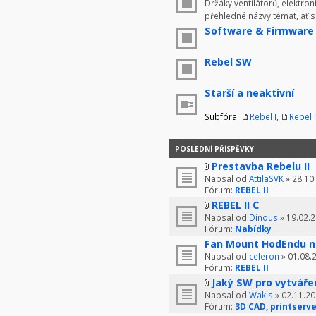
Držáky ventilátorů, elektron
přehledné názvy témat, ať 
Software & Firmware
Rebel SW
Starší a neaktivní
Subfóra:
Rebel I
,
Rebel I
POSLEDNÍ PŘÍSPĚVKY
Prestavba Rebelu II
Napsal od
AttilaSVK
» 28.10
Fórum:
REBEL II
REBEL II C
Napsal od
Dinous
» 19.02.2
Fórum:
Nabídky
Fan Mount HodEndu n
Napsal od
celeron
» 01.08.
Fórum:
REBEL II
Jaký SW pro vytváře
Napsal od
Wakis
» 02.11.20
Fórum:
3D CAD, printserve