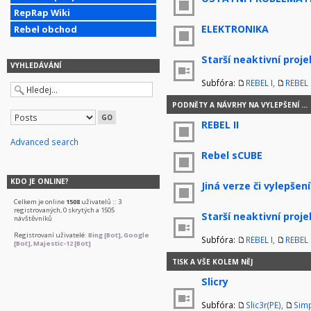
RepRap Wiki
ELEKTRONIKA
Rebel obchod
Starší neaktivní proje
VYHLEDÁVÁNÍ
Subfóra:
REBEL I
,
REBEL I
PODNĚTY A NÁVRHY NA VYLEPŠENÍ ...
REBEL II
Advanced search
Rebel sCUBE
KDO JE ONLINE?
Jiná verze či vylepšení
Celkem je online
1508
uživatelů :: 3
registrovaných, 0 skrytých a 1505
Starší neaktivní proje
návštěvníků
Registrovaní uživatelé:
Bing [Bot]
,
Google
Subfóra:
REBEL I
,
REBEL I
[Bot]
,
Majestic-12 [Bot]
TISK A VŠE KOLEM NĚJ
Slicry
Subfóra:
Slic3r(PE)
,
Simp