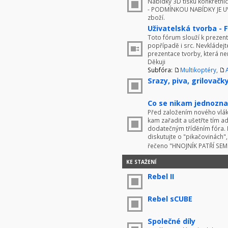
Nabídky 3D tisku konkrétníc
- PODMÍNKOU NABÍDKY JE UV
zboží.
Uživatelská tvorba - 
Toto fórum slouží k prezenta
popřípadě i src. Nevkládej
prezentace tvorby, která ne
Děkuji
Subfóra:
Multikoptéry
,
Srazy, piva, grilovačky 
Co se nikam jednoznač
Před založením nového vlákn
kam zařadit a ušetřte tím 
dodatečným tříděním fóra. 
diskutujte o "pikačovinách
řečeno "HNOJNÍK PATŘÍ SE
KE STAŽENÍ
Rebel II
Rebel sCUBE
Společné díly