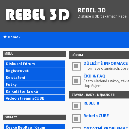
REBEL 3D
Diskuse o 3D tiskárnách Rebel,
Home
‹
MENU
FÓRUM
DŮLEŽITÉ INFORMACE !
Diskusní fórum
Informace o změnách, úprav
Registrovat
ČKD & FAQ
Ke stažení
Často Kladené Otázky, zákla
Fotky
doplňujem
Kalkulátor kroků
STAVBA - RADY - NEJASNOSTI
Video stream sCUBE
REBEL II
Rebel sCUBE
ODKAZY
České RepRap fórum
OSTATNÍ PROBLEMAT