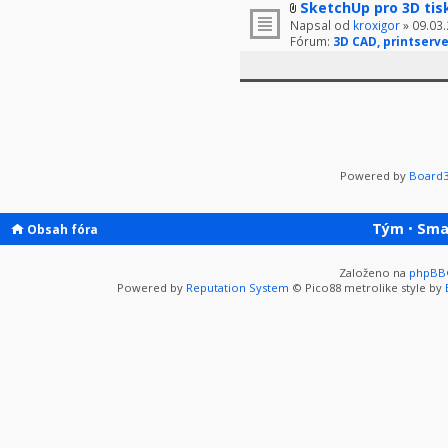
SketchUp pro 3D tis
Napsal od
kroxigor
» 09.03.
Fórum:
3D CAD, printserve
Powered by
Board3
Tým
•
Sma
Obsah fóra
Založeno na
phpBB
Powered by
Reputation System
© Pico88 metrolike style by