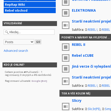
RepRap Wiki
ELEKTRONIKA
Rebel obchod
Starší neaktivní proje
VYHLEDÁVÁNÍ
Subfóra:
REBEL I
,
REBEL I
PODNĚTY A NÁVRHY NA VYLEPŠENÍ ...
REBEL II
Advanced search
Rebel sCUBE
KDO JE ONLINE?
Jiná verze či vylepšení
Celkem je online
417
uživatelů :: 1
registrovaný, 0 skrytých a 416 návštěvníků
Starší neaktivní proje
Registrovaní uživatelé:
Google [Bot]
Subfóra:
REBEL I
,
REBEL I
TISK A VŠE KOLEM NĚJ
Slicry
Subfóra:
Slic3r(PE)
,
Simp