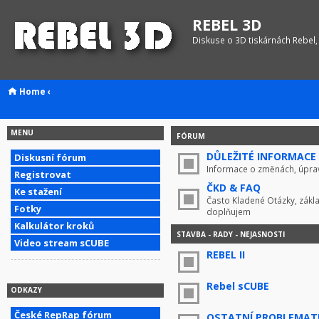
REBEL 3D
Diskuse o 3D tiskárnách Rebel,
Home
‹
MENU
FÓRUM
DŮLEŽITÉ INFORMACE !
Diskusní fórum
Informace o změnách, úprav
Registrovat
ČKD & FAQ
Ke stažení
Často Kladené Otázky, zákla
Fotky
doplňujem
Kalkulátor kroků
STAVBA - RADY - NEJASNOSTI
Video stream sCUBE
REBEL II
Rebel sCUBE
ODKAZY
České RepRap fórum
OSTATNÍ PROBLEMAT