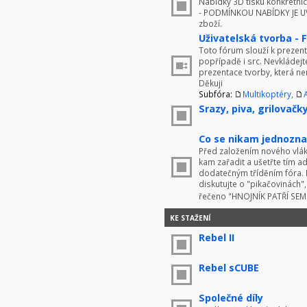
Nabídky 3D tisku konkrétníc
- PODMÍNKOU NABÍDKY JE UV
zboží.
Uživatelská tvorba - 
Toto fórum slouží k prezenta
popřípadě i src. Nevkládej
prezentace tvorby, která ne
Děkuji
Subfóra:
Multikoptéry
,
Srazy, piva, grilovačky 
Co se nikam jednoznač
Před založením nového vlákn
kam zařadit a ušetřte tím 
dodatečným tříděním fóra. 
diskutujte o "pikačovinách
řečeno "HNOJNÍK PATŘÍ SE
KE STAŽENÍ
Rebel II
Rebel sCUBE
Společné díly