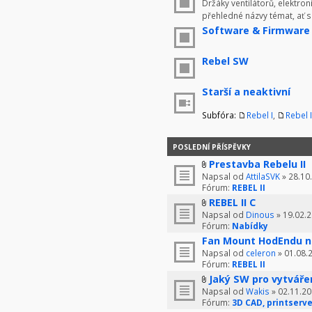
Držáky ventilátorů, elektron
přehledné názvy témat, ať 
Software & Firmware
Rebel SW
Starší a neaktivní
Subfóra:
Rebel I
,
Rebel I
POSLEDNÍ PŘÍSPĚVKY
Prestavba Rebelu II
Napsal od
AttilaSVK
» 28.10
Fórum:
REBEL II
REBEL II C
Napsal od
Dinous
» 19.02.2
Fórum:
Nabídky
Fan Mount HodEndu n
Napsal od
celeron
» 01.08.
Fórum:
REBEL II
Jaký SW pro vytváře
Napsal od
Wakis
» 02.11.20
Fórum:
3D CAD, printserve