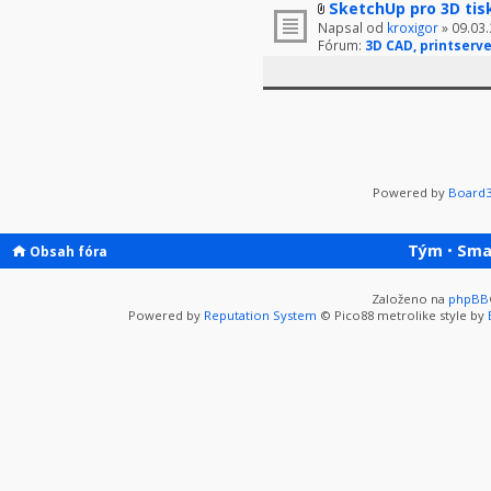
SketchUp pro 3D tis
Napsal od
kroxigor
» 09.03.
Fórum:
3D CAD, printserve
Powered by
Board3
Tým
•
Sma
Obsah fóra
Založeno na
phpBB
Powered by
Reputation System
© Pico88 metrolike style by