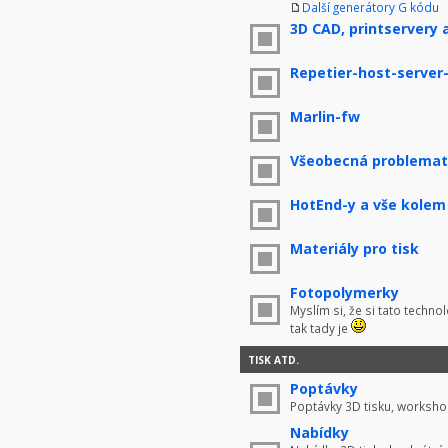
Další generátory G kódu
3D CAD, printservery 
Repetier-host-server
Marlin-fw
Všeobecná problemati
HotEnd-y a vše kolem
Materiály pro tisk
Fotopolymerky
Myslím si, že si tato techno
tak tady je
TISK ATD.
Poptávky
Poptávky 3D tisku, worksho
Nabídky