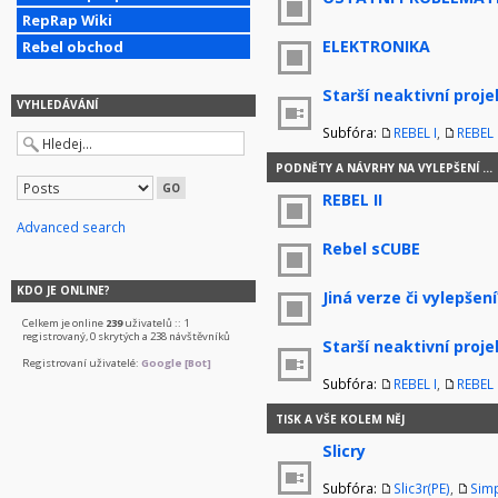
RepRap Wiki
ELEKTRONIKA
Rebel obchod
Starší neaktivní proje
VYHLEDÁVÁNÍ
Subfóra:
REBEL I
,
REBEL I
PODNĚTY A NÁVRHY NA VYLEPŠENÍ ...
REBEL II
Advanced search
Rebel sCUBE
KDO JE ONLINE?
Jiná verze či vylepšení
Celkem je online
239
uživatelů :: 1
registrovaný, 0 skrytých a 238 návštěvníků
Starší neaktivní proje
Registrovaní uživatelé:
Google [Bot]
Subfóra:
REBEL I
,
REBEL I
TISK A VŠE KOLEM NĚJ
Slicry
Subfóra:
Slic3r(PE)
,
Simp