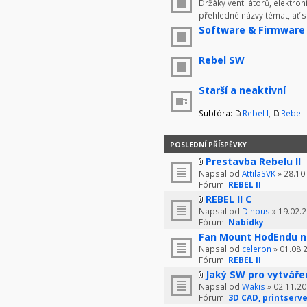
Držáky ventilátorů, elektron
přehledné názvy témat, ať 
Software & Firmware
Rebel SW
Starší a neaktivní
Subfóra:
Rebel I
,
Rebel I
POSLEDNÍ PŘÍSPĚVKY
Prestavba Rebelu II
Napsal od
AttilaSVK
» 28.10
Fórum:
REBEL II
REBEL II C
Napsal od
Dinous
» 19.02.2
Fórum:
Nabídky
Fan Mount HodEndu n
Napsal od
celeron
» 01.08.
Fórum:
REBEL II
Jaký SW pro vytváře
Napsal od
Wakis
» 02.11.20
Fórum:
3D CAD, printserve