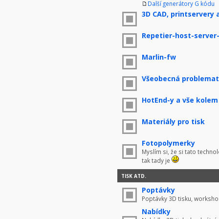
Další generátory G kódu
3D CAD, printservery 
Repetier-host-server
Marlin-fw
Všeobecná problemati
HotEnd-y a vše kolem
Materiály pro tisk
Fotopolymerky
Myslím si, že si tato techno
tak tady je
TISK ATD.
Poptávky
Poptávky 3D tisku, worksho
Nabídky