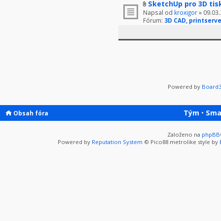
SketchUp pro 3D tis
Napsal od
kroxigor
» 09.03.
Fórum:
3D CAD, printserve
Powered by
Board3
Tým
•
Sma
Obsah fóra
Založeno na
phpBB
Powered by
Reputation System
© Pico88 metrolike style by