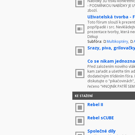
Nabídky 3D tisku konkrétníc
- PODMÍNKOU NABÍDKY JE UV
zboží.
Uživatelská tvorba - 
Toto fórum slouží k prezenta
popřípadě i src. Nevkládej
prezentace tvorby, která ne
Děkuji
Subfóra:
Multikoptéry
,
Srazy, piva, grilovačky 
Co se nikam jednoznač
Před založením nového vlákn
kam zařadit a ušetřte tím 
dodatečným tříděním fóra. 
diskutujte o "pikačovinách
řečeno "HNOJNÍK PATŘÍ SE
KE STAŽENÍ
Rebel II
Rebel sCUBE
Společné díly