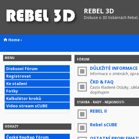
REBEL 3D
Diskuse o 3D tiskárnách Rebel,
Home
‹
MENU
FÓRUM
DŮLEŽITÉ INFORMACE !
Diskusní fórum
Informace o změnách, úprav
Registrovat
ČKD & FAQ
Ke stažení
Často Kladené Otázky, zákla
Fotky
doplňujem
Kalkulátor kroků
STAVBA - RADY - NEJASNOSTI
Video stream sCUBE
REBEL II
Rebel sCUBE
ODKAZY
České RepRap fórum
OSTATNÍ PROBLEMAT