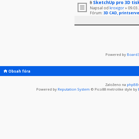
SketchUp pro 3D tis
Napsal od
kroxigor
» 09.03.
Fórum:
3D CAD, printserve
Powered by
Board3
Obsah fóra
Založeno na
phpBB
Powered by
Reputation System
© Pico88 metrolike style by