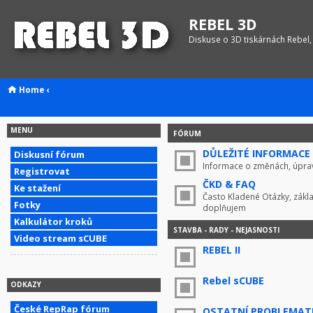
REBEL 3D
Diskuse o 3D tiskárnách Rebel,
Home
‹
MENU
FÓRUM
DŮLEŽITÉ INFORMACE !
Diskusní fórum
Informace o změnách, úprav
Registrovat
ČKD & FAQ
Ke stažení
Často Kladené Otázky, zákla
Fotky
doplňujem
Kalkulátor kroků
STAVBA - RADY - NEJASNOSTI
Video stream sCUBE
REBEL II
Rebel sCUBE
ODKAZY
České RepRap fórum
OSTATNÍ PROBLEMAT