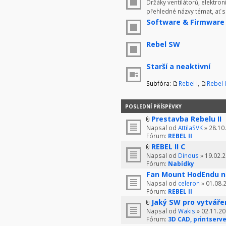
Držáky ventilátorů, elektron
přehledné názvy témat, ať 
Software & Firmware
Rebel SW
Starší a neaktivní
Subfóra:
Rebel I
,
Rebel I
POSLEDNÍ PŘÍSPĚVKY
Prestavba Rebelu II
Napsal od
AttilaSVK
» 28.10
Fórum:
REBEL II
REBEL II C
Napsal od
Dinous
» 19.02.2
Fórum:
Nabídky
Fan Mount HodEndu n
Napsal od
celeron
» 01.08.
Fórum:
REBEL II
Jaký SW pro vytváře
Napsal od
Wakis
» 02.11.20
Fórum:
3D CAD, printserve