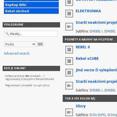
RepRap Wiki
ELEKTRONIKA
Rebel obchod
Starší neaktivní proje
VYHLEDÁVÁNÍ
Subfóra:
REBEL I
,
REBEL I
PODNĚTY A NÁVRHY NA VYLEPŠENÍ ...
REBEL II
Advanced search
Rebel sCUBE
KDO JE ONLINE?
Jiná verze či vylepšení
Celkem je online
765
uživatelů :: 1
registrovaný, 0 skrytých a 764 návštěvníků
Starší neaktivní proje
Registrovaní uživatelé:
Google [Bot]
Subfóra:
REBEL I
,
REBEL I
TISK A VŠE KOLEM NĚJ
Slicry
Subfóra:
Slic3r(PE)
,
Simp