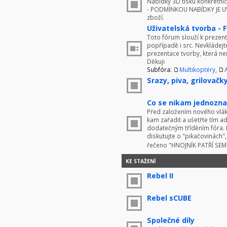
Nabídky 3D tisku konkrétníc
- PODMÍNKOU NABÍDKY JE UV
zboží.
Uživatelská tvorba - 
Toto fórum slouží k prezenta
popřípadě i src. Nevkládej
prezentace tvorby, která ne
Děkuji
Subfóra:
Multikoptéry
,
Srazy, piva, grilovačky 
Co se nikam jednoznač
Před založením nového vlákn
kam zařadit a ušetřte tím 
dodatečným tříděním fóra. 
diskutujte o "pikačovinách
řečeno "HNOJNÍK PATŘÍ SE
KE STAŽENÍ
Rebel II
Rebel sCUBE
Společné díly