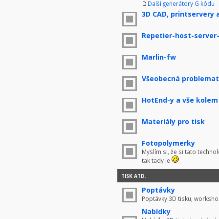
Další generátory G kódu
3D CAD, printservery 
Repetier-host-server
Marlin-fw
Všeobecná problemati
HotEnd-y a vše kolem
Materiály pro tisk
Fotopolymerky
Myslím si, že si tato techno
tak tady je
TISK ATD.
Poptávky
Poptávky 3D tisku, worksho
Nabídky