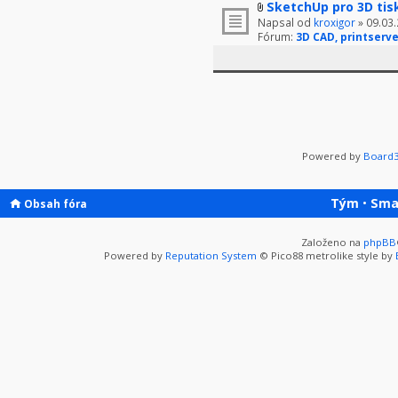
SketchUp pro 3D tis
Napsal od
kroxigor
» 09.03.
Fórum:
3D CAD, printserve
Powered by
Board3
Tým
•
Sma
Obsah fóra
Založeno na
phpBB
Powered by
Reputation System
© Pico88 metrolike style by