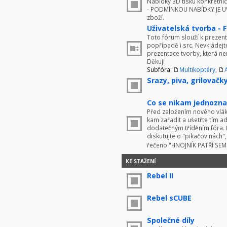
Nabídky 3D tisku konkrétníc
- PODMÍNKOU NABÍDKY JE UV
zboží.
Uživatelská tvorba - 
Toto fórum slouží k prezenta
popřípadě i src. Nevkládej
prezentace tvorby, která ne
Děkuji
Subfóra:
Multikoptéry
,
Srazy, piva, grilovačky 
Co se nikam jednoznač
Před založením nového vlákn
kam zařadit a ušetřte tím 
dodatečným tříděním fóra. 
diskutujte o "pikačovinách
řečeno "HNOJNÍK PATŘÍ SE
KE STAŽENÍ
Rebel II
Rebel sCUBE
Společné díly