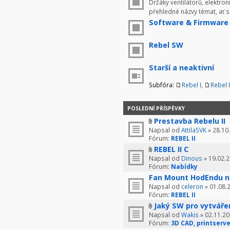
Držáky ventilátorů, elektron
přehledné názvy témat, ať 
Software & Firmware
Rebel SW
Starší a neaktivní
Subfóra:
Rebel I
,
Rebel I
POSLEDNÍ PŘÍSPĚVKY
Prestavba Rebelu II
Napsal od
AttilaSVK
» 28.10
Fórum:
REBEL II
REBEL II C
Napsal od
Dinous
» 19.02.2
Fórum:
Nabídky
Fan Mount HodEndu n
Napsal od
celeron
» 01.08.
Fórum:
REBEL II
Jaký SW pro vytváře
Napsal od
Wakis
» 02.11.20
Fórum:
3D CAD, printserve