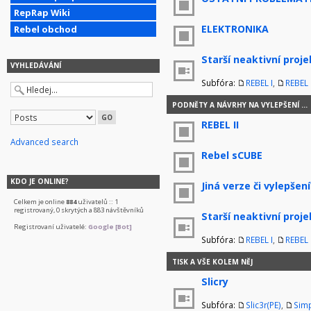
RepRap Wiki
ELEKTRONIKA
Rebel obchod
Starší neaktivní proje
VYHLEDÁVÁNÍ
Subfóra:
REBEL I
,
REBEL I
PODNĚTY A NÁVRHY NA VYLEPŠENÍ ...
REBEL II
Advanced search
Rebel sCUBE
KDO JE ONLINE?
Jiná verze či vylepšení
Celkem je online
884
uživatelů :: 1
registrovaný, 0 skrytých a 883 návštěvníků
Starší neaktivní proje
Registrovaní uživatelé:
Google [Bot]
Subfóra:
REBEL I
,
REBEL I
TISK A VŠE KOLEM NĚJ
Slicry
Subfóra:
Slic3r(PE)
,
Simp