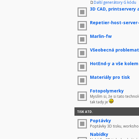
Další generátory G kódu
3D CAD, printservery 
Repetier-host-server
Marlin-fw
Všeobecná problemati
HotEnd-y a vše kolem
Materiály pro tisk
Fotopolymerky
Myslím si, že si tato techno
tak tady je
TISK ATD.
Poptávky
Poptávky 3D tisku, worksho
Nabídky