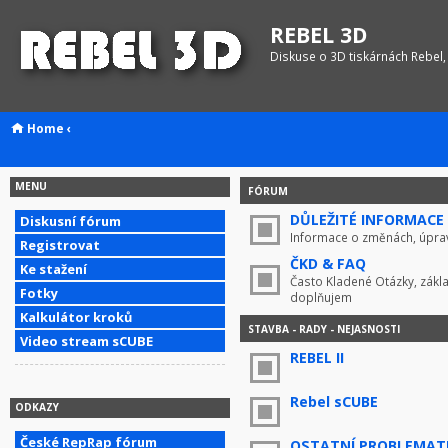
REBEL 3D
Diskuse o 3D tiskárnách Rebel,
Home
‹
MENU
FÓRUM
DŮLEŽITÉ INFORMACE !
Diskusní fórum
Informace o změnách, úprav
Registrovat
ČKD & FAQ
Ke stažení
Často Kladené Otázky, zákla
Fotky
doplňujem
Kalkulátor kroků
STAVBA - RADY - NEJASNOSTI
Video stream sCUBE
REBEL II
Rebel sCUBE
ODKAZY
České RepRap fórum
OSTATNÍ PROBLEMAT