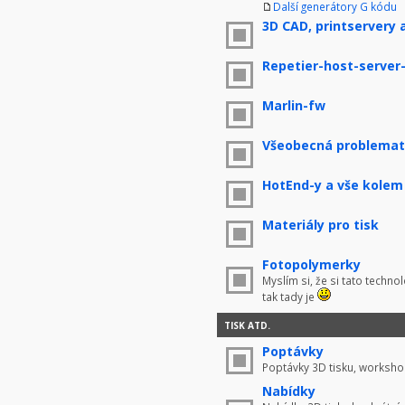
Další generátory G kódu
3D CAD, printservery 
Repetier-host-server
Marlin-fw
Všeobecná problemati
HotEnd-y a vše kolem
Materiály pro tisk
Fotopolymerky
Myslím si, že si tato techno
tak tady je
TISK ATD.
Poptávky
Poptávky 3D tisku, worksho
Nabídky