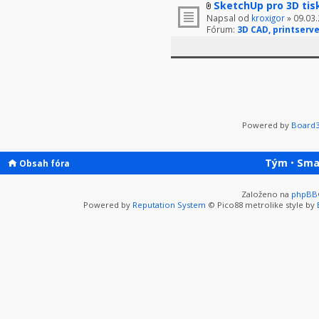
SketchUp pro 3D tis
Napsal od
kroxigor
» 09.03.
Fórum:
3D CAD, printserve
Powered by
Board3
Tým
•
Sma
Obsah fóra
Založeno na
phpBB
Powered by
Reputation System
© Pico88 metrolike style by