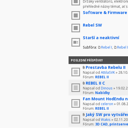
Držáky ventilátorů, elektron
přehledné názvy témat, ať 
Software & Firmware
Rebel SW
Starší a neaktivní
Subfóra:
Rebel I
,
Rebel I
POSLEDNÍ PŘÍSPĚVKY
Prestavba Rebelu II
Napsal od
AttilaSVK
» 28.10
Fórum:
REBEL II
REBEL II C
Napsal od
Dinous
» 19.02.2
Fórum:
Nabídky
Fan Mount HodEndu n
Napsal od
celeron
» 01.08.
Fórum:
REBEL II
Jaký SW pro vytváře
Napsal od
Wakis
» 02.11.20
Fórum:
3D CAD, printserve