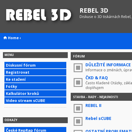
REBEL 3D
Diskuse o 3D tiskárnách Rebel,
Home
‹
MENU
FÓRUM
DŮLEŽITÉ INFORMACE !
Diskusní fórum
Informace o změnách, úprav
Registrovat
ČKD & FAQ
Ke stažení
Často Kladené Otázky, zákla
Fotky
doplňujem
Kalkulátor kroků
STAVBA - RADY - NEJASNOSTI
Video stream sCUBE
REBEL II
Rebel sCUBE
ODKAZY
České RepRap fórum
OSTATNÍ PROBLEMAT