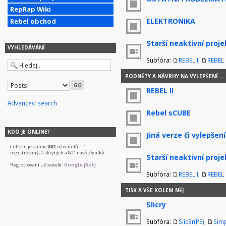
RepRap Wiki
ELEKTRONIKA
Rebel obchod
Starší neaktivní proje
VYHLEDÁVÁNÍ
Subfóra:
REBEL I
,
REBEL I
PODNĚTY A NÁVRHY NA VYLEPŠENÍ ...
REBEL II
Advanced search
Rebel sCUBE
KDO JE ONLINE?
Jiná verze či vylepšení
Celkem je online
802
uživatelů :: 1
registrovaný, 0 skrytých a 801 návštěvníků
Starší neaktivní proje
Registrovaní uživatelé:
Google [Bot]
Subfóra:
REBEL I
,
REBEL I
TISK A VŠE KOLEM NĚJ
Slicry
Subfóra:
Slic3r(PE)
,
Simp