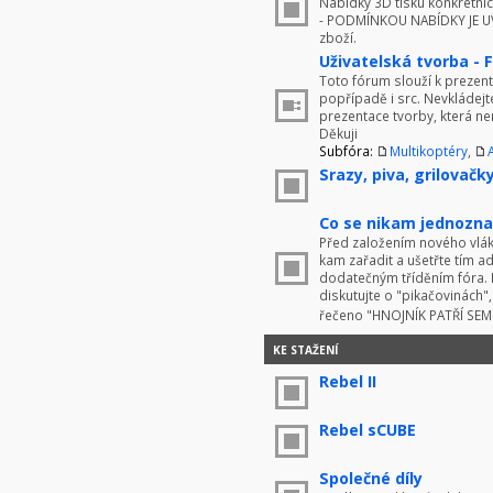
Nabídky 3D tisku konkrétníc
- PODMÍNKOU NABÍDKY JE UV
zboží.
Uživatelská tvorba - 
Toto fórum slouží k prezenta
popřípadě i src. Nevkládej
prezentace tvorby, která ne
Děkuji
Subfóra:
Multikoptéry
,
Srazy, piva, grilovačky 
Co se nikam jednoznač
Před založením nového vlákn
kam zařadit a ušetřte tím 
dodatečným tříděním fóra. 
diskutujte o "pikačovinách
řečeno "HNOJNÍK PATŘÍ SE
KE STAŽENÍ
Rebel II
Rebel sCUBE
Společné díly