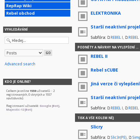
RepRap Wiki
ELEKTRONIKA
Rebel obchod
Starší neaktivní proje
VYHLEDÁVÁNÍ
Subfóra:
REBEL I
,
REBEL I
PODNĚTY A NÁVRHY NA VYLEPŠENÍ ...
REBEL II
Advanced search
Rebel sCUBE
KDO JE ONLINE?
Jiná verze či vylepšení
Celkem je online
1559
uživatelů :: 2
registrovaných, 0 skrytých a 1557
Starší neaktivní proje
návštěvníků
Registrovaní uživatelé:
Google [Bot]
,
Subfóra:
REBEL I
,
REBEL I
Majestic-12 [Bot]
TISK A VŠE KOLEM NĚJ
Slicry
Subfóra:
Slic3r(PE)
,
Simp