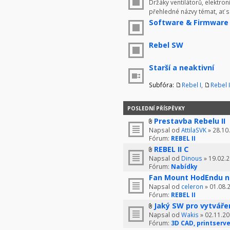
Držáky ventilátorů, elektron
přehledné názvy témat, ať 
Software & Firmware
Rebel SW
Starší a neaktivní
Subfóra:
Rebel I
,
Rebel I
POSLEDNÍ PŘÍSPĚVKY
Prestavba Rebelu II
Napsal od
AttilaSVK
» 28.10
Fórum:
REBEL II
REBEL II C
Napsal od
Dinous
» 19.02.2
Fórum:
Nabídky
Fan Mount HodEndu n
Napsal od
celeron
» 01.08.
Fórum:
REBEL II
Jaký SW pro vytváře
Napsal od
Wakis
» 02.11.20
Fórum:
3D CAD, printserve