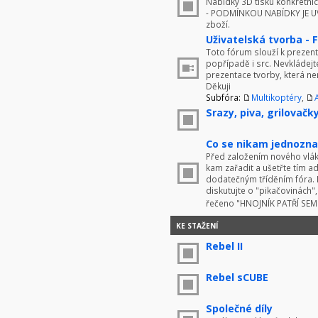
Nabídky 3D tisku konkrétníc
- PODMÍNKOU NABÍDKY JE UV
zboží.
Uživatelská tvorba - 
Toto fórum slouží k prezenta
popřípadě i src. Nevkládej
prezentace tvorby, která ne
Děkuji
Subfóra:
Multikoptéry
,
Srazy, piva, grilovačky 
Co se nikam jednoznač
Před založením nového vlákn
kam zařadit a ušetřte tím 
dodatečným tříděním fóra. 
diskutujte o "pikačovinách
řečeno "HNOJNÍK PATŘÍ SE
KE STAŽENÍ
Rebel II
Rebel sCUBE
Společné díly