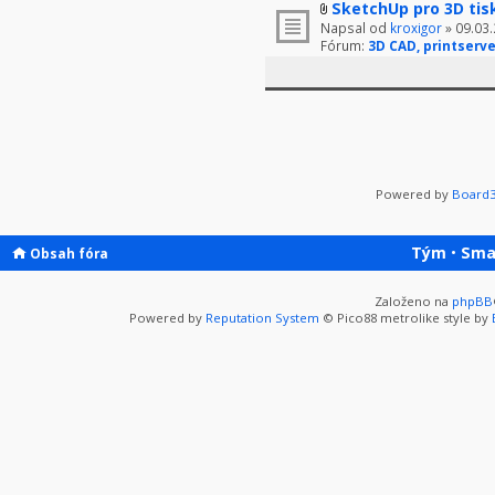
SketchUp pro 3D tis
Napsal od
kroxigor
» 09.03.
Fórum:
3D CAD, printserve
Powered by
Board3
Tým
•
Sma
Obsah fóra
Založeno na
phpBB
Powered by
Reputation System
© Pico88 metrolike style by