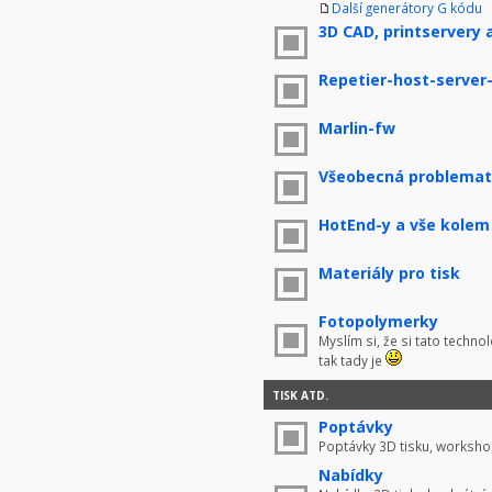
Další generátory G kódu
3D CAD, printservery 
Repetier-host-server
Marlin-fw
Všeobecná problemati
HotEnd-y a vše kolem
Materiály pro tisk
Fotopolymerky
Myslím si, že si tato techno
tak tady je
TISK ATD.
Poptávky
Poptávky 3D tisku, worksho
Nabídky