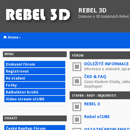
REBEL 3D
Diskuse o 3D tiskárnách Rebel,
Home
‹
MENU
FÓRUM
DŮLEŽITÉ INFORMACE !
Diskusní fórum
Informace o změnách, úprav
Registrovat
ČKD & FAQ
Ke stažení
Často Kladené Otázky, zákla
Fotky
doplňujem
Kalkulátor kroků
STAVBA - RADY - NEJASNOSTI
Video stream sCUBE
REBEL II
Rebel sCUBE
ODKAZY
České RepRap fórum
OSTATNÍ PROBLEMAT