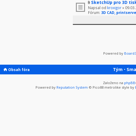
SketchUp pro 3D tis
Napsal od
kroxigor
» 09.03.
Fórum:
3D CAD, printserve
Powered by
Board3
Tým
•
Sma
Obsah fóra
Založeno na
phpBB
Powered by
Reputation System
© Pico88 metrolike style by