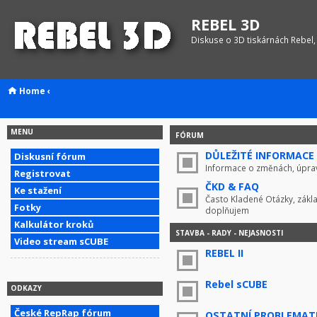
REBEL 3D
Diskuse o 3D tiskárnách Rebel,
Home
‹
MENU
FÓRUM
DŮLEŽITÉ INFORMACE !
Diskusní fórum
Informace o změnách, úprav
Registrovat
ČKD & FAQ
Ke stažení
Často Kladené Otázky, zákla
Fotky
doplňujem
Kalkulátor kroků
STAVBA - RADY - NEJASNOSTI
Video stream sCUBE
REBEL II
Rebel sCUBE
ODKAZY
České RepRap fórum
OSTATNÍ PROBLEMAT