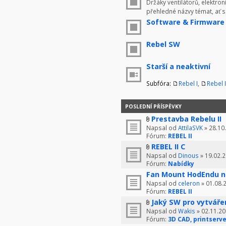
Držáky ventilátorů, elektron
přehledné názvy témat, ať 
Software & Firmware
Rebel SW
Starší a neaktivní
Subfóra:
Rebel I
,
Rebel I
POSLEDNÍ PŘÍSPĚVKY
Prestavba Rebelu II
Napsal od
AttilaSVK
» 28.10
Fórum:
REBEL II
REBEL II C
Napsal od
Dinous
» 19.02.2
Fórum:
Nabídky
Fan Mount HodEndu n
Napsal od
celeron
» 01.08.
Fórum:
REBEL II
Jaký SW pro vytváře
Napsal od
Wakis
» 02.11.20
Fórum:
3D CAD, printserve