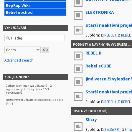
RepRap Wiki
ELEKTRONIKA
Rebel obchod
Starší neaktivní proje
VYHLEDÁVÁNÍ
Subfóra:
REBEL I
,
REBEL I
PODNĚTY A NÁVRHY NA VYLEPŠENÍ ...
REBEL II
Advanced search
Rebel sCUBE
KDO JE ONLINE?
Jiná verze či vylepšení
Celkem je online
1725
uživatelů :: 2
registrovaných, 0 skrytých a 1723
Starší neaktivní proje
návštěvníků
Registrovaní uživatelé:
Bing [Bot]
,
Google
Subfóra:
REBEL I
,
REBEL I
[Bot]
TISK A VŠE KOLEM NĚJ
Slicry
Subfóra:
Slic3r(PE)
,
Simp