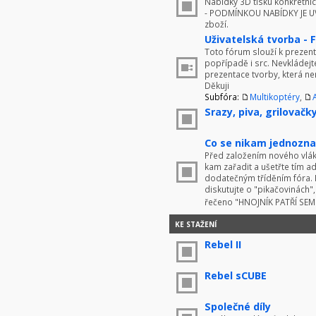
Nabídky 3D tisku konkrétníc
- PODMÍNKOU NABÍDKY JE UV
zboží.
Uživatelská tvorba - 
Toto fórum slouží k prezenta
popřípadě i src. Nevkládej
prezentace tvorby, která ne
Děkuji
Subfóra:
Multikoptéry
,
Srazy, piva, grilovačky 
Co se nikam jednoznač
Před založením nového vlákn
kam zařadit a ušetřte tím 
dodatečným tříděním fóra. 
diskutujte o "pikačovinách
řečeno "HNOJNÍK PATŘÍ SE
KE STAŽENÍ
Rebel II
Rebel sCUBE
Společné díly