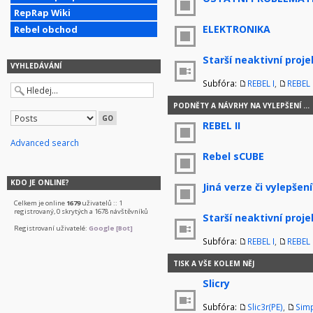
RepRap Wiki
ELEKTRONIKA
Rebel obchod
Starší neaktivní proje
VYHLEDÁVÁNÍ
Subfóra:
REBEL I
,
REBEL I
PODNĚTY A NÁVRHY NA VYLEPŠENÍ ...
REBEL II
Advanced search
Rebel sCUBE
KDO JE ONLINE?
Jiná verze či vylepšení
Celkem je online
1679
uživatelů :: 1
registrovaný, 0 skrytých a 1678 návštěvníků
Starší neaktivní proje
Registrovaní uživatelé:
Google [Bot]
Subfóra:
REBEL I
,
REBEL I
TISK A VŠE KOLEM NĚJ
Slicry
Subfóra:
Slic3r(PE)
,
Simp