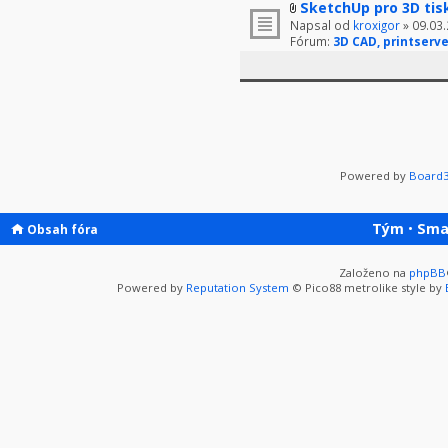
SketchUp pro 3D tis
Napsal od
kroxigor
» 09.03.
Fórum:
3D CAD, printserve
Powered by
Board3
Tým
•
Sma
Obsah fóra
Založeno na
phpBB
Powered by
Reputation System
© Pico88 metrolike style by