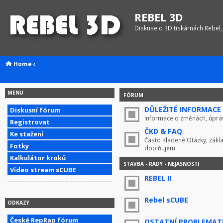
REBEL 3D
Diskuse o 3D tiskárnách Rebel,
Home
‹
MENU
FÓRUM
DŮLEŽITÉ INFORMACE !
Diskusní fórum
Informace o změnách, úprav
Registrovat
ČKD & FAQ
Ke stažení
Často Kladené Otázky, zákla
Fotky
doplňujem
Kalkulátor kroků
STAVBA - RADY - NEJASNOSTI
Video stream sCUBE
REBEL II
Rebel sCUBE
ODKAZY
České RepRap fórum
OSTATNÍ PROBLEMAT