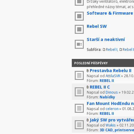
Držáky ventilátorů, elektron
přehledné názvy témat, ať 
Software & Firmware
Rebel SW
Starší a neaktivní
Subfóra:
Rebel I
,
Rebel I
POSLEDNÍ PŘÍSPĚVKY
Prestavba Rebelu II
Napsal od
AttilaSVK
» 28.10
Fórum:
REBEL II
REBEL II C
Napsal od
Dinous
» 19.02.2
Fórum:
Nabídky
Fan Mount HodEndu n
Napsal od
celeron
» 01.08.
Fórum:
REBEL II
Jaký SW pro vytváře
Napsal od
Wakis
» 02.11.20
Fórum:
3D CAD, printserve