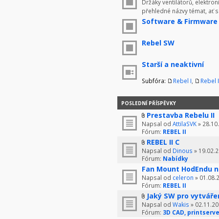
Držáky ventilátorů, elektron
přehledné názvy témat, ať 
Software & Firmware
Rebel SW
Starší a neaktivní
Subfóra:
Rebel I
,
Rebel I
POSLEDNÍ PŘÍSPĚVKY
Prestavba Rebelu II
Napsal od
AttilaSVK
» 28.10
Fórum:
REBEL II
REBEL II C
Napsal od
Dinous
» 19.02.2
Fórum:
Nabídky
Fan Mount HodEndu n
Napsal od
celeron
» 01.08.
Fórum:
REBEL II
Jaký SW pro vytváře
Napsal od
Wakis
» 02.11.20
Fórum:
3D CAD, printserve