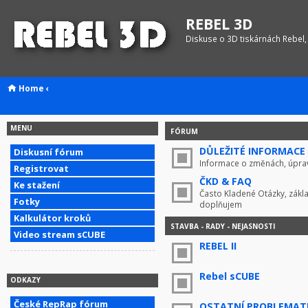
REBEL 3D
Diskuse o 3D tiskárnách Rebel,
Home
‹
MENU
FÓRUM
DŮLEŽITÉ INFORMACE !
Diskusní fórum
Informace o změnách, úprav
Registrovat
ČKD & FAQ
Ke stažení
Často Kladené Otázky, zákla
Fotky
doplňujem
Kalkulátor kroků
STAVBA - RADY - NEJASNOSTI
Video stream sCUBE
REBEL II
Rebel sCUBE
ODKAZY
České RepRap fórum
OSTATNÍ PROBLEMAT