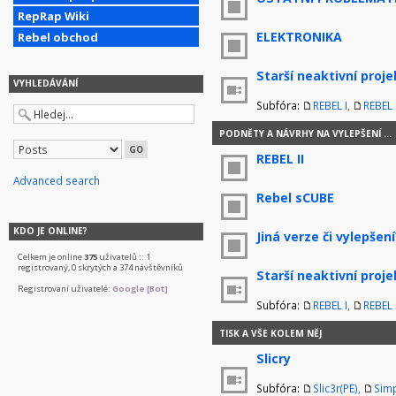
RepRap Wiki
ELEKTRONIKA
Rebel obchod
Starší neaktivní proje
VYHLEDÁVÁNÍ
Subfóra:
REBEL I
,
REBEL I
PODNĚTY A NÁVRHY NA VYLEPŠENÍ ...
REBEL II
Advanced search
Rebel sCUBE
KDO JE ONLINE?
Jiná verze či vylepšení
Celkem je online
375
uživatelů :: 1
registrovaný, 0 skrytých a 374 návštěvníků
Starší neaktivní proje
Registrovaní uživatelé:
Google [Bot]
Subfóra:
REBEL I
,
REBEL I
TISK A VŠE KOLEM NĚJ
Slicry
Subfóra:
Slic3r(PE)
,
Simp