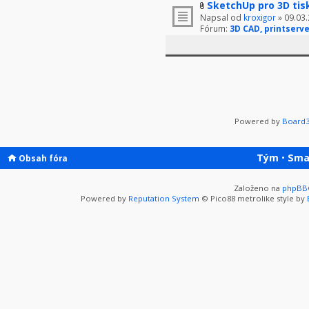
SketchUp pro 3D tis
Napsal od
kroxigor
» 09.03.
Fórum:
3D CAD, printserve
Powered by
Board3
Tým
•
Sma
Obsah fóra
Založeno na
phpBB
Powered by
Reputation System
© Pico88 metrolike style by