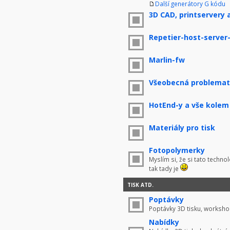
Další generátory G kódu
3D CAD, printservery 
Repetier-host-server
Marlin-fw
Všeobecná problemati
HotEnd-y a vše kolem
Materiály pro tisk
Fotopolymerky
Myslím si, že si tato techno
tak tady je
TISK ATD.
Poptávky
Poptávky 3D tisku, worksho
Nabídky