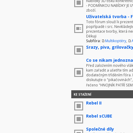
Nabídky 3D tisku konkrétníc
- PODMÍNKOU NABÍDKY JE UV
zboží.
Uživatelská tvorba - 
Toto fórum slouží k prezenta
popřípadě i src. Nevkládej
prezentace tvorby, která ne
Děkuji
Subfóra:
Multikoptéry
,
Srazy, piva, grilovačky 
Co se nikam jednoznač
Před založením nového vlákn
kam zařadit a ušetřte tím 
dodatečným tříděním fóra. 
diskutujte o "pikačovinách
řečeno "HNOJNÍK PATŘÍ SE
KE STAŽENÍ
Rebel II
Rebel sCUBE
Společné díly