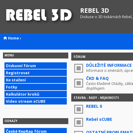
REBEL 3D
Diskuse o 3D tiskárnách Rebel,
Home
‹
MENU
FÓRUM
DŮLEŽITÉ INFORMACE !
Diskusní fórum
Informace o změnách, úprav
Registrovat
ČKD & FAQ
Ke stažení
Často Kladené Otázky, zákla
Fotky
doplňujem
Kalkulátor kroků
STAVBA - RADY - NEJASNOSTI
Video stream sCUBE
REBEL II
Rebel sCUBE
ODKAZY
České RepRap fórum
OSTATNÍ PROBLEMAT