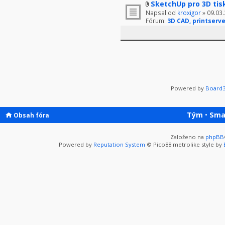
SketchUp pro 3D tis
Napsal od
kroxigor
» 09.03.
Fórum:
3D CAD, printserve
Powered by
Board3
Tým
•
Sma
Obsah fóra
Založeno na
phpBB
Powered by
Reputation System
© Pico88 metrolike style by