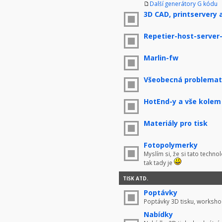
Další generátory G kódu
3D CAD, printservery 
Repetier-host-server
Marlin-fw
Všeobecná problemati
HotEnd-y a vše kolem
Materiály pro tisk
Fotopolymerky
Myslím si, že si tato techno
tak tady je
TISK ATD.
Poptávky
Poptávky 3D tisku, worksho
Nabídky