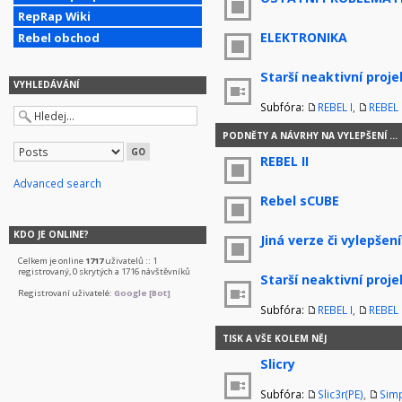
RepRap Wiki
ELEKTRONIKA
Rebel obchod
Starší neaktivní proje
VYHLEDÁVÁNÍ
Subfóra:
REBEL I
,
REBEL I
PODNĚTY A NÁVRHY NA VYLEPŠENÍ ...
REBEL II
Advanced search
Rebel sCUBE
KDO JE ONLINE?
Jiná verze či vylepšení
Celkem je online
1717
uživatelů :: 1
registrovaný, 0 skrytých a 1716 návštěvníků
Starší neaktivní proje
Registrovaní uživatelé:
Google [Bot]
Subfóra:
REBEL I
,
REBEL I
TISK A VŠE KOLEM NĚJ
Slicry
Subfóra:
Slic3r(PE)
,
Simp