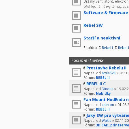
Držáky ventilátorů, elektron
přehledné názvy témat, ať 
Software & Firmware
Rebel SW
Starší a neaktivní
Subfóra:
Rebel I
,
Rebel I
POSLEDNÍ PŘÍSPĚVKY
Prestavba Rebelu II
Napsal od
AttilaSVK
» 28.10
Fórum:
REBEL II
REBEL II C
Napsal od
Dinous
» 19.02.2
Fórum:
Nabídky
Fan Mount HodEndu n
Napsal od
celeron
» 01.08.
Fórum:
REBEL II
Jaký SW pro vytváře
Napsal od
Wakis
» 02.11.20
Fórum:
3D CAD, printserve