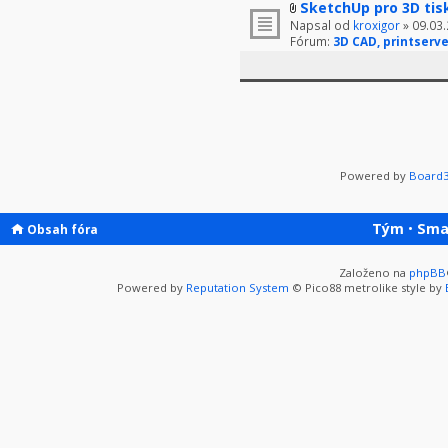
SketchUp pro 3D tis
Napsal od
kroxigor
» 09.03.
Fórum:
3D CAD, printserve
Powered by
Board3
Tým
•
Sma
Obsah fóra
Založeno na
phpBB
Powered by
Reputation System
© Pico88 metrolike style by