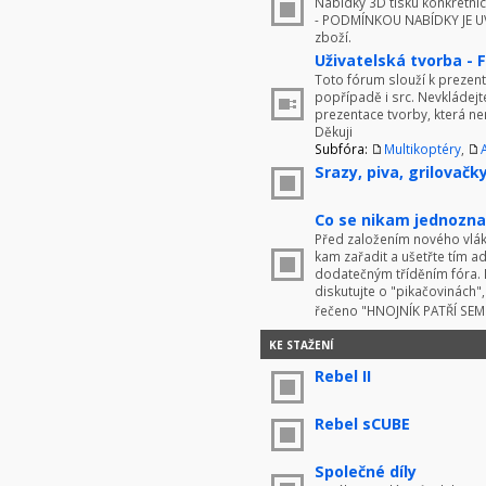
Nabídky 3D tisku konkrétníc
- PODMÍNKOU NABÍDKY JE UV
zboží.
Uživatelská tvorba - 
Toto fórum slouží k prezenta
popřípadě i src. Nevkládej
prezentace tvorby, která ne
Děkuji
Subfóra:
Multikoptéry
,
Srazy, piva, grilovačky 
Co se nikam jednoznač
Před založením nového vlákn
kam zařadit a ušetřte tím 
dodatečným tříděním fóra. 
diskutujte o "pikačovinách
řečeno "HNOJNÍK PATŘÍ SE
KE STAŽENÍ
Rebel II
Rebel sCUBE
Společné díly