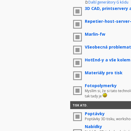
Další generátory G kódu
3D CAD, printservery 
Repetier-host-server
Marlin-fw
Všeobecná problemati
HotEnd-y a vše kolem
Materiály pro tisk
Fotopolymerky
Myslím si, že si tato techno
tak tady je
TISK ATD.
Poptávky
Poptávky 3D tisku, worksho
Nabídky