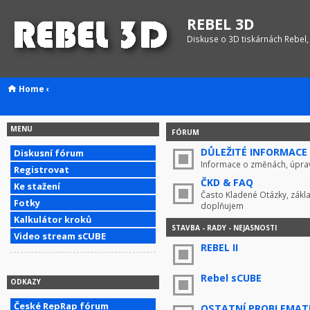
REBEL 3D
Diskuse o 3D tiskárnách Rebel,
Home
‹
MENU
FÓRUM
DŮLEŽITÉ INFORMACE !
Diskusní fórum
Informace o změnách, úprav
Registrovat
ČKD & FAQ
Ke stažení
Často Kladené Otázky, zákla
Fotky
doplňujem
Kalkulátor kroků
STAVBA - RADY - NEJASNOSTI
Video stream sCUBE
REBEL II
Rebel sCUBE
ODKAZY
České RepRap fórum
OSTATNÍ PROBLEMAT