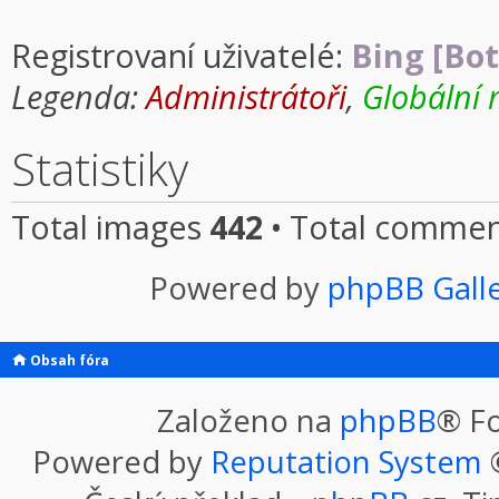
Registrovaní uživatelé:
Bing [Bot
Legenda:
Administrátoři
,
Globální 
Statistiky
Total images
442
• Total comme
Powered by
phpBB Gall
Obsah fóra
Založeno na
phpBB
® F
Powered by
Reputation System
©