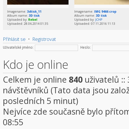
Imagename:
3dtisk_11
Imagename:
IMG 9466 crop
Album name:
3D tisk
Album name:
3D tisk
Uploaded by:
Rebel
Uploaded by:
JCHP
Uploaded: 28.06.2014 01:35
Uploaded: 07.11.2016 11:13
Přihlásit se
•
Registrovat
Uživatelské jméno:
Heslo:
Kdo je online
Celkem je online
840
uživatelů ::
návštěvníků (Tato data jsou založe
posledních 5 minut)
Nejvíce zde současně bylo přít
08:55