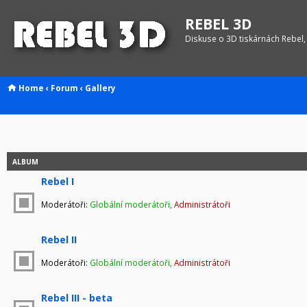
REBEL 3D
Diskuse o 3D tiskárnách Rebel,
Home
‹
Forum
‹
Gallery
ALBUM
Rebel I
Moderátoři:
Globální moderátoři
,
Administrátoři
Rebel II
Moderátoři:
Globální moderátoři
,
Administrátoři
Rebel III - beta