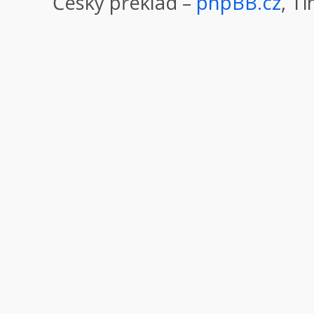
Český překlad –
phpBB.cz
, T