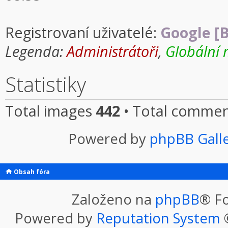
Registrovaní uživatelé:
Google [B
Legenda:
Administrátoři
,
Globální 
Statistiky
Total images
442
• Total comme
Powered by
phpBB Gall
Obsah fóra
Založeno na
phpBB
® F
Powered by
Reputation System
©