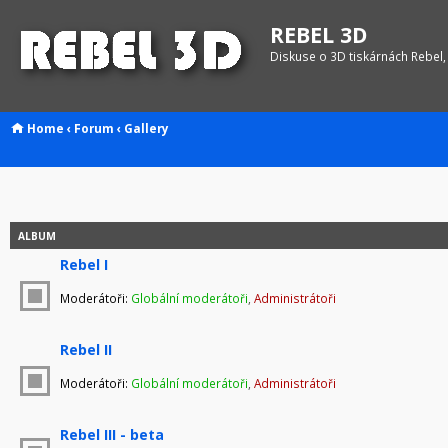
REBEL 3D
Diskuse o 3D tiskárnách Rebel,
Home
‹
Forum
‹
Gallery
ALBUM
Rebel I
Moderátoři:
Globální moderátoři
,
Administrátoři
Rebel II
Moderátoři:
Globální moderátoři
,
Administrátoři
Rebel III - beta