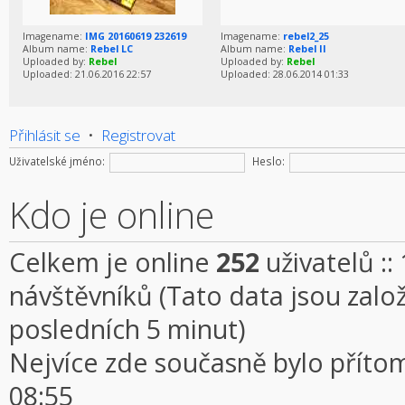
Imagename:
IMG 20160619 232619
Imagename:
rebel2_25
Album name:
Rebel LC
Album name:
Rebel II
Uploaded by:
Rebel
Uploaded by:
Rebel
Uploaded: 21.06.2016 22:57
Uploaded: 28.06.2014 01:33
Přihlásit se
•
Registrovat
Uživatelské jméno:
Heslo:
Kdo je online
Celkem je online
252
uživatelů ::
návštěvníků (Tato data jsou založe
posledních 5 minut)
Nejvíce zde současně bylo přít
08:55