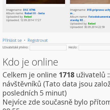
Imagename:
DSC 0796
Imagename:
018-priprava uch
Album name:
Rebel III - beta
m...
Uploaded by:
Rebel
Album name:
Fotodokument
Uploaded: 12.09.2014 17:27
stavby RE...
Uploaded by:
Rebel
Uploaded: 30.09.2014 22:59
Přihlásit se
•
Registrovat
Uživatelské jméno:
Heslo:
Kdo je online
Celkem je online
1718
uživatelů :
návštěvníků (Tato data jsou založe
posledních 5 minut)
Nejvíce zde současně bylo přít