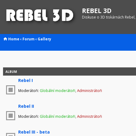
REBEL 3D
Diskuse o 3D tiskárnách Rebel,
Home
‹
Forum
‹
Gallery
ALBUM
Rebel I
Moderátoři:
Globální moderátoři
,
Administrátoři
Rebel II
Moderátoři:
Globální moderátoři
,
Administrátoři
Rebel III - beta