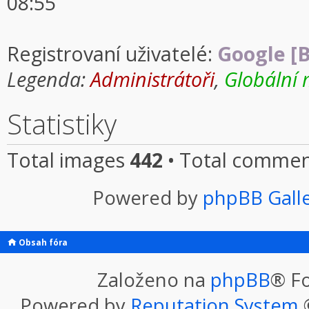
08:55
Registrovaní uživatelé:
Google [B
Legenda:
Administrátoři
,
Globální 
Statistiky
Total images
442
• Total comme
Powered by
phpBB Gall
Obsah fóra
Založeno na
phpBB
® F
Powered by
Reputation System
©