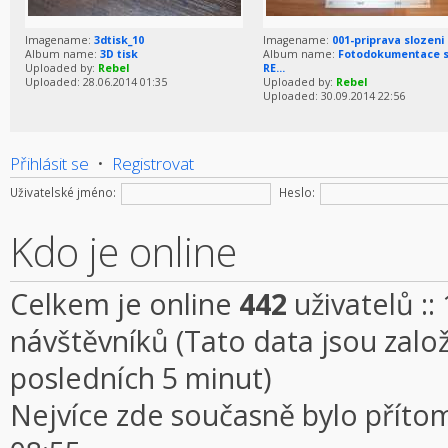
Imagename:
3dtisk_10
Imagename:
001-priprava slozeni
Album name:
3D tisk
Album name:
Fotodokumentace s
Uploaded by:
Rebel
RE...
Uploaded: 28.06.2014 01:35
Uploaded by:
Rebel
Uploaded: 30.09.2014 22:56
Přihlásit se
•
Registrovat
Uživatelské jméno:
Heslo:
Kdo je online
Celkem je online
442
uživatelů ::
návštěvníků (Tato data jsou založe
posledních 5 minut)
Nejvíce zde současně bylo přít