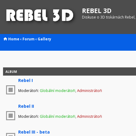
REBEL 3D
Diskuse o 3D tiskárnách Rebel,
Home
‹
Forum
‹
Gallery
ALBUM
Rebel I
Moderátoři:
Globální moderátoři
,
Administrátoři
Rebel II
Moderátoři:
Globální moderátoři
,
Administrátoři
Rebel III - beta