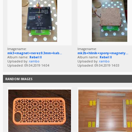
Imagename:
Imagename:
mk3+magnet+nerez0.3mm+kab...
mk2b+hlinik+spony+magnety...
Album name:
Rebel II
Album name:
Rebel II
Uploaded by:
rambo
Uploaded by:
rambo
Uploaded: 09.04.2019 14:04
Uploaded: 09.04.2019 14:03
RANDOM IMAGES