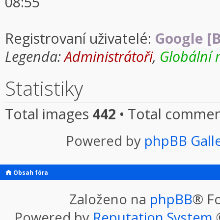
08:55
Registrovaní uživatelé:
Google [B
Legenda:
Administrátoři
,
Globální 
Statistiky
Total images
442
• Total comme
Powered by
phpBB Gall
Obsah fóra
Založeno na
phpBB
® F
Powered by
Reputation System
©