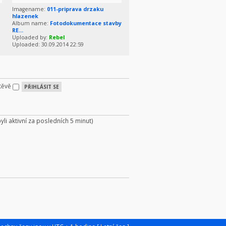
Imagename:
011-priprava drzaku
hlazenek
Album name:
Fotodokumentace stavby
RE...
Uploaded by:
Rebel
Uploaded: 30.09.2014 22:59
štěvě
byli aktivní za posledních 5 minut)