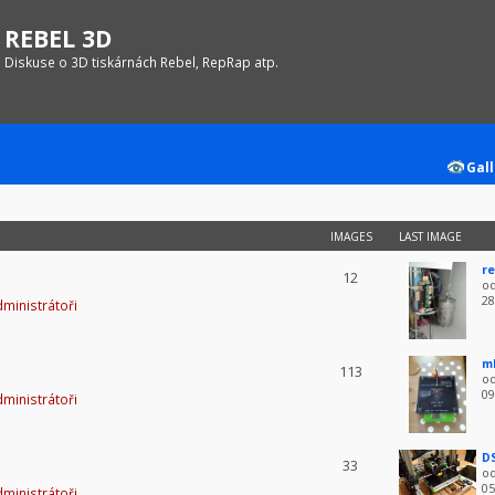
REBEL 3D
Diskuse o 3D tiskárnách Rebel, RepRap atp.
Gall
IMAGES
LAST IMAGE
re
12
o
28
ministrátoři
m
113
o
09
ministrátoři
D
33
o
05
ministrátoři