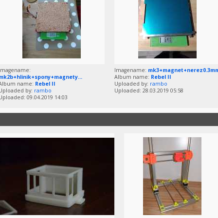
Imagename:
Imagename:
mk3+magnet+nerez0.3m
mk2b+hlinik+spony+magnety...
Album name:
Rebel II
Album name:
Rebel II
Uploaded by:
rambo
Uploaded by:
rambo
Uploaded: 28.03.2019 05:58
Uploaded: 09.04.2019 14:03