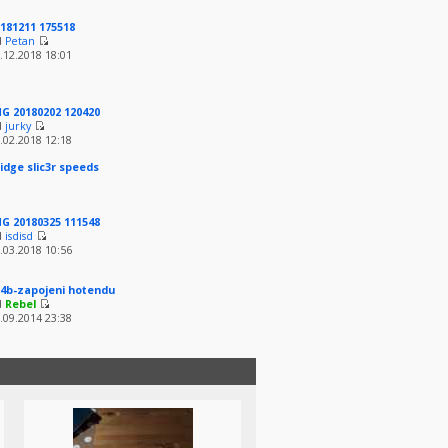
181211 175518
d
Petan
.12.2018 18:01
G 20180202 120420
d
jurky
.02.2018 12:18
idge slic3r speeds
G 20180325 111548
d
isdisd
.03.2018 10:56
4b-zapojeni hotendu
d
Rebel
.09.2014 23:38