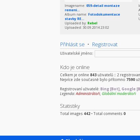
Imagename:
059-detail montaze
remeni...
Album name:
Fotodokumentace
stavby RE...
Uploaded by:
Rebel
Uploaded: 30.09.2014 23:02
Přihlásit se
•
Registrovat
Uživatelské jméno:
Kdo je online
Celkem je online
843
uživatelů :: 2 registrova
Nejvíce zde současně bylo přítomno
7590
už
Registrovaní uživatelé:
Bing [Bot]
,
Google [
Legenda:
Administrátoři
,
Globální moderátoři
Statistiky
Total images
442
• Total comments
0