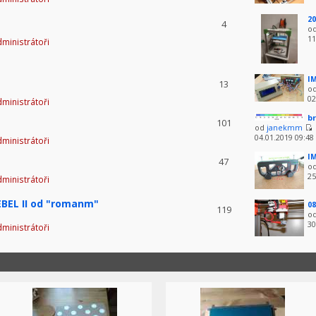
20
4
o
11
ministrátoři
IM
13
o
02
ministrátoři
br
101
od
janekmm
04.01.2019 09:48
ministrátoři
IM
47
o
25
ministrátoři
BEL II od "romanm"
08
119
o
30
ministrátoři