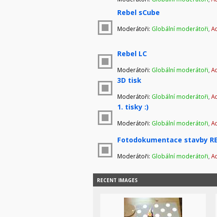
Rebel sCube
Moderátoři:
Globální moderátoři
,
Ad
Rebel LC
Moderátoři:
Globální moderátoři
,
Ad
3D tisk
Moderátoři:
Globální moderátoři
,
Ad
1. tisky :)
Moderátoři:
Globální moderátoři
,
Ad
Fotodokumentace stavby RE
Moderátoři:
Globální moderátoři
,
Ad
RECENT IMAGES