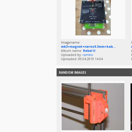
Imagename:
mk3+magnet+nerez0.3mm+kab...
Album name:
Rebel II
Uploaded by:
rambo
Uploaded: 09.04.2019 14:04
RANDOM IMAGES