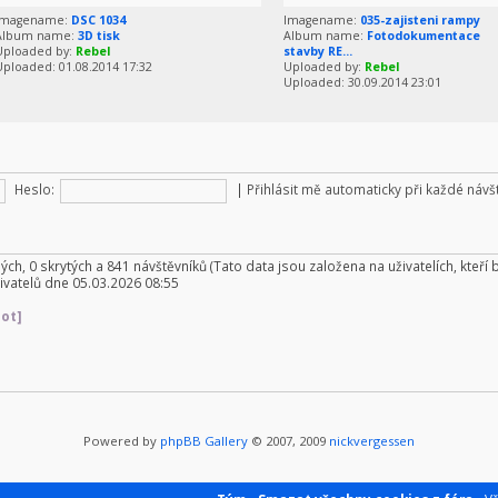
Imagename:
DSC 1034
Imagename:
035-zajisteni rampy
Album name:
3D tisk
Album name:
Fotodokumentace
Uploaded by:
Rebel
stavby RE...
Uploaded: 01.08.2014 17:32
Uploaded by:
Rebel
Uploaded: 30.09.2014 23:01
Heslo:
|
Přihlásit mě automaticky při každé náv
ných, 0 skrytých a 841 návštěvníků (Tato data jsou založena na uživatelích, kteří 
ivatelů dne 05.03.2026 08:55
Bot]
Powered by
phpBB Gallery
© 2007, 2009
nickvergessen