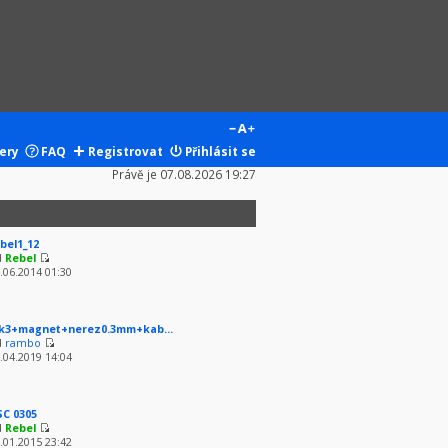
ery
FAQ
Registrovat
Přihlásit se
Právě je 07.08.2026 19:27
bel1_12
d
Rebel
.06.2014 01:30
k3+magnet+nerez0.3mm+kab...
d
rambo
.04.2019 14:04
SC 0305
d
Rebel
.01.2015 23:42