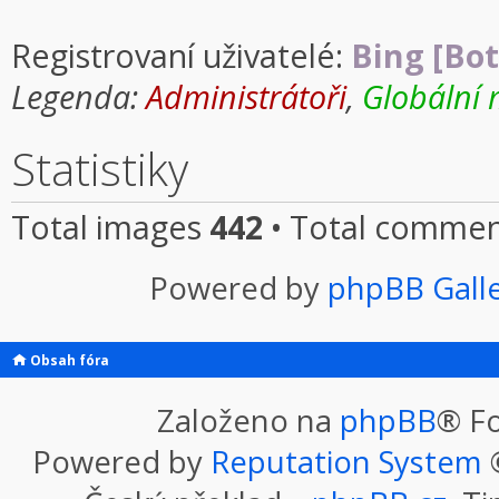
Registrovaní uživatelé:
Bing [Bot
Legenda:
Administrátoři
,
Globální 
Statistiky
Total images
442
• Total comme
Powered by
phpBB Gall
Obsah fóra
Založeno na
phpBB
® F
Powered by
Reputation System
©