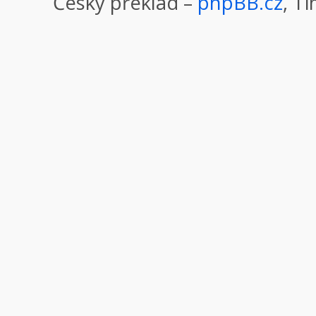
Český překlad –
phpBB.cz
, T