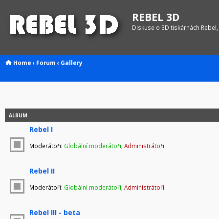
REBEL 3D
Diskuse o 3D tiskárnách Rebel,
Home
‹
Forum
‹
Gallery
ALBUM
Rebel I
Moderátoři:
Globální moderátoři
,
Administrátoři
Rebel II
Moderátoři:
Globální moderátoři
,
Administrátoři
Rebel III - beta