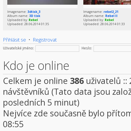
Imagename:
3dtisk_3
Imagename:
rebel2_21
Album name:
3D tisk
Album name:
Rebel II
Uploaded by:
Rebel
Uploaded by:
Rebel
Uploaded: 28.06.2014 01:35
Uploaded: 28.06.2014 01:33
Přihlásit se
•
Registrovat
Uživatelské jméno:
Heslo:
Kdo je online
Celkem je online
386
uživatelů ::
návštěvníků (Tato data jsou založe
posledních 5 minut)
Nejvíce zde současně bylo přít
08:55