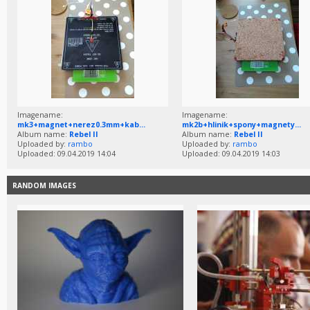
Imagename:
Imagename:
mk3+magnet+nerez0.3mm+kab...
mk2b+hlinik+spony+magnety...
Album name:
Rebel II
Album name:
Rebel II
Uploaded by:
rambo
Uploaded by:
rambo
Uploaded: 09.04.2019 14:04
Uploaded: 09.04.2019 14:03
RANDOM IMAGES