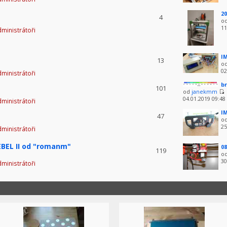
20
4
o
11
ministrátoři
IM
13
o
02
ministrátoři
br
101
od
janekmm
04.01.2019 09:48
ministrátoři
IM
47
o
25
ministrátoři
BEL II od "romanm"
08
119
o
30
ministrátoři