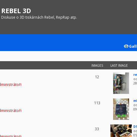
REBEL 3D
Diskuse o 3D tiskárnách Rebel, RepRap atp.
Gall
IMAGES
LAST IMAGE
re
12
o
28
ministrátoři
m
113
o
09
ministrátoři
D
33
o
05
ministrátoři