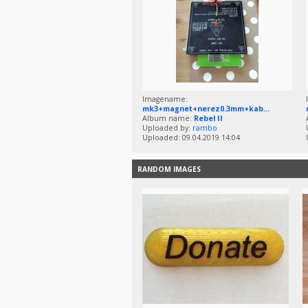
Imagename:
mk3+magnet+nerez0.3mm+kab...
Album name:
Rebel II
Uploaded by:
rambo
Uploaded: 09.04.2019 14:04
RANDOM IMAGES