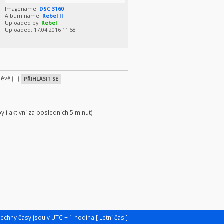
Imagename:
DSC 3160
Album name:
Rebel II
Uploaded by:
Rebel
Uploaded: 17.04.2016 11:58
štěvě
byli aktivní za posledních 5 minut)
šechny časy jsou v UTC + 1 hodina [ Letní čas ]