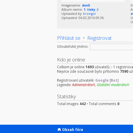
Imagename:
don5
I
Album name:
1. tisky :)
A
Uploaded by:
kroxigor
s
Uploaded: 06.02.2016 09:36
U
U
Přihlásit se
•
Registrovat
Uživatelské jméno:
Kdo je online
Celkem je online
1693
uživatelů :: 1 registrov
Nejvíce zde současně bylo přítomno
7590
už
Registrovaní uživatelé:
Google [Bot]
Legenda:
Administrátoři
,
Globální moderátoři
Statistiky
Total images
442
• Total comments
0
Obsah fóra