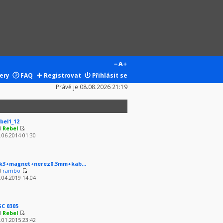
ery
FAQ
Registrovat
Přihlásit se
Právě je 08.08.2026 21:19
bel1_12
d
Rebel
.06.2014 01:30
k3+magnet+nerez0.3mm+kab...
d
rambo
.04.2019 14:04
SC 0305
d
Rebel
.01.2015 23:42