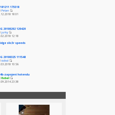
181211 175518
d
Petan
.12.2018 18:01
G 20180202 120420
d
jurky
.02.2018 12:18
idge slic3r speeds
G 20180325 111548
d
isdisd
.03.2018 10:56
4b-zapojeni hotendu
d
Rebel
.09.2014 23:38