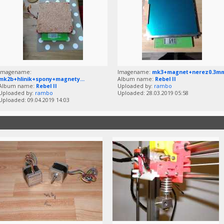
Imagename:
Imagename:
mk3+magnet+nerez0.3m
mk2b+hlinik+spony+magnety...
Album name:
Rebel II
Album name:
Rebel II
Uploaded by:
rambo
Uploaded by:
rambo
Uploaded: 28.03.2019 05:58
Uploaded: 09.04.2019 14:03