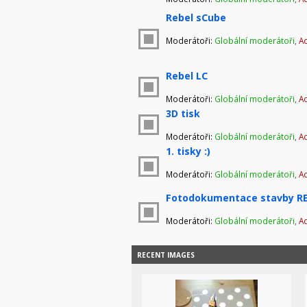
Rebel sCube
Moderátoři:
Globální moderátoři
,
Ad
Rebel LC
Moderátoři:
Globální moderátoři
,
Ad
3D tisk
Moderátoři:
Globální moderátoři
,
Ad
1. tisky :)
Moderátoři:
Globální moderátoři
,
Ad
Fotodokumentace stavby RE
Moderátoři:
Globální moderátoři
,
Ad
RECENT IMAGES