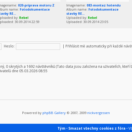
magename:
020-priprava motoru Z
Imagename:
083-montaz hotendu
lbum name:
Fotodokumentace
Album name:
Fotodokumentace
tavby RE...
stavby RE...
ploaded by:
Rebel
Uploaded by:
Rebel
ploaded: 30.09.2014 22:59
Uploaded: 30.09.2014 23:05
Heslo:
|
Přihlásit mě automaticky při každé náv
aný, 0 skrytých a 1692 návštěvníků (Tato data jsou založena na uživatelích, kteří 
ivatelů dne 05.03.2026 08:55
Powered by
phpBB Gallery
© 2007, 2009
nickvergessen
Tým
•
Smazat všechny cookies z fóra
• V