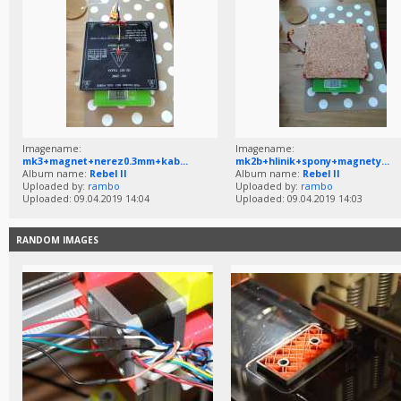
Imagename:
Imagename:
mk3+magnet+nerez0.3mm+kab...
mk2b+hlinik+spony+magnety...
Album name:
Rebel II
Album name:
Rebel II
Uploaded by:
rambo
Uploaded by:
rambo
Uploaded: 09.04.2019 14:04
Uploaded: 09.04.2019 14:03
RANDOM IMAGES