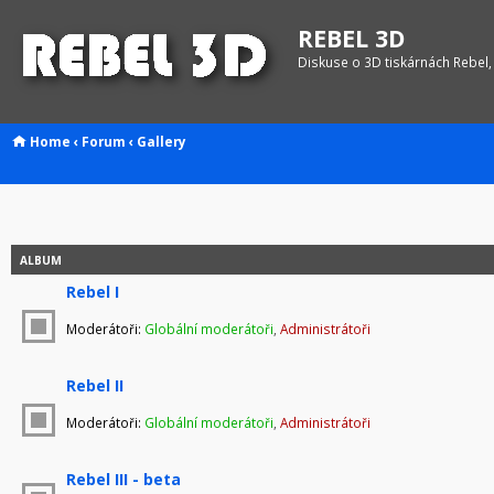
REBEL 3D
Diskuse o 3D tiskárnách Rebel,
Home
‹
Forum
‹
Gallery
ALBUM
Rebel I
Moderátoři:
Globální moderátoři
,
Administrátoři
Rebel II
Moderátoři:
Globální moderátoři
,
Administrátoři
Rebel III - beta