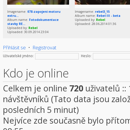
Imagename:
078-zapojeni motoru
Imagename:
rebel3_15
extru...
Album name:
Rebel III - beta
Album name:
Fotodokumentace
Uploaded by:
Rebel
stavby RE...
Uploaded: 28.06.2014 01:36
Uploaded by:
Rebel
Uploaded: 30.09.2014 23:04
Přihlásit se
•
Registrovat
Uživatelské jméno:
Heslo:
Kdo je online
Celkem je online
720
uživatelů ::
návštěvníků (Tato data jsou založe
posledních 5 minut)
Nejvíce zde současně bylo přít