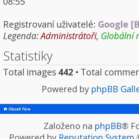
08:55
Registrovaní uživatelé:
Google [B
Legenda:
Administrátoři
,
Globální 
Statistiky
Total images
442
• Total comme
Powered by
phpBB Gall
Obsah fóra
Založeno na
phpBB
® F
Powered by
Reputation System
©