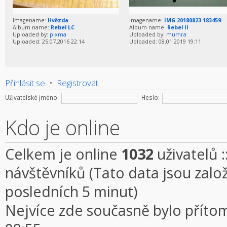
Imagename:
Hvězda
Imagename:
IMG 20180823 183459
Album name:
Rebel LC
Album name:
Rebel II
Uploaded by:
pixma
Uploaded by:
mumra
Uploaded: 25.07.2016 22:14
Uploaded: 08.01.2019 19:11
Přihlásit se
•
Registrovat
Uživatelské jméno:
Heslo:
Kdo je online
Celkem je online
1032
uživatelů :
návštěvníků (Tato data jsou založe
posledních 5 minut)
Nejvíce zde současně bylo přít