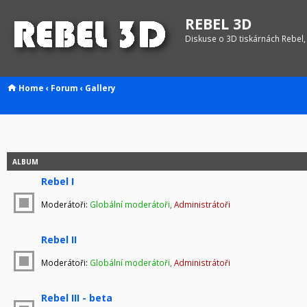
REBEL 3D
Diskuse o 3D tiskárnách Rebel,
Home
‹
Forum
‹
Gallery
ALBUM
Rebel I
Moderátoři:
Globální moderátoři
,
Administrátoři
Rebel II
Moderátoři:
Globální moderátoři
,
Administrátoři
Rebel III - beta