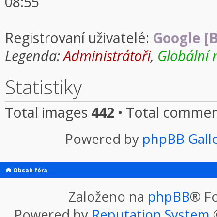
08:55
Registrovaní uživatelé:
Google [B
Legenda:
Administrátoři
,
Globální 
Statistiky
Total images
442
• Total comme
Powered by
phpBB Gall
Obsah fóra
Založeno na
phpBB
® F
Powered by
Reputation System
©