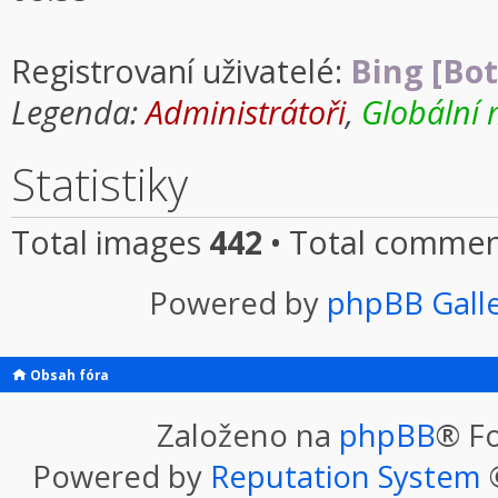
Registrovaní uživatelé:
Bing [Bot
Legenda:
Administrátoři
,
Globální 
Statistiky
Total images
442
• Total comme
Powered by
phpBB Gall
Obsah fóra
Založeno na
phpBB
® F
Powered by
Reputation System
©