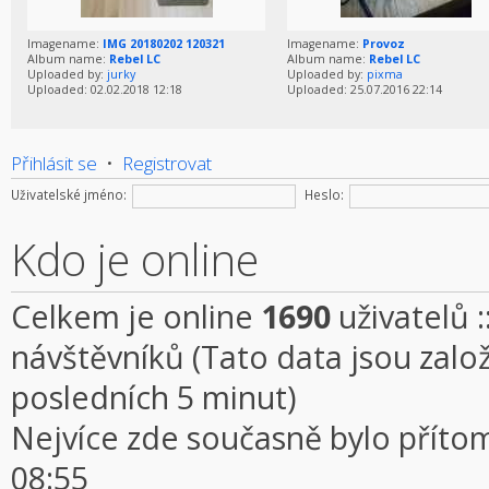
Imagename:
IMG 20180202 120321
Imagename:
Provoz
Album name:
Rebel LC
Album name:
Rebel LC
Uploaded by:
jurky
Uploaded by:
pixma
Uploaded: 02.02.2018 12:18
Uploaded: 25.07.2016 22:14
Přihlásit se
•
Registrovat
Uživatelské jméno:
Heslo:
Kdo je online
Celkem je online
1690
uživatelů :
návštěvníků (Tato data jsou založe
posledních 5 minut)
Nejvíce zde současně bylo přít
08:55