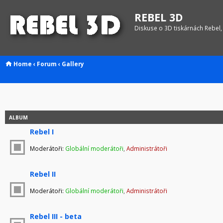
REBEL 3D
Diskuse o 3D tiskárnách Rebel,
Home
‹
Forum
‹
Gallery
ALBUM
Rebel I
Moderátoři:
Globální moderátoři
,
Administrátoři
Rebel II
Moderátoři:
Globální moderátoři
,
Administrátoři
Rebel III - beta