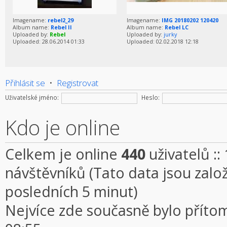
Imagename:
rebel2_29
Imagename:
IMG 20180202 120420
Album name:
Rebel II
Album name:
Rebel LC
Uploaded by:
Rebel
Uploaded by:
jurky
Uploaded: 28.06.2014 01:33
Uploaded: 02.02.2018 12:18
Přihlásit se
•
Registrovat
Uživatelské jméno:
Heslo:
Kdo je online
Celkem je online
440
uživatelů ::
návštěvníků (Tato data jsou založe
posledních 5 minut)
Nejvíce zde současně bylo přít