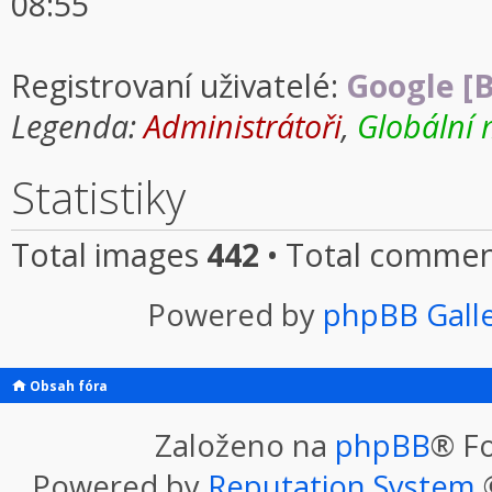
08:55
Registrovaní uživatelé:
Google [B
Legenda:
Administrátoři
,
Globální 
Statistiky
Total images
442
• Total comme
Powered by
phpBB Gall
Obsah fóra
Založeno na
phpBB
® F
Powered by
Reputation System
©