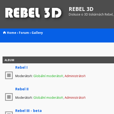
REBEL 3D
Diskuse o 3D tiskárnách Rebel,
Home
‹
Forum
‹
Gallery
ALBUM
Rebel I
Moderátoři:
Globální moderátoři
,
Administrátoři
Rebel II
Moderátoři:
Globální moderátoři
,
Administrátoři
Rebel III - beta