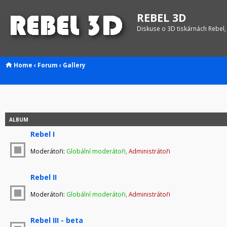
REBEL 3D
Diskuse o 3D tiskárnách Rebel,
Home
‹
Forum
‹
Gallery
ALBUM
Rebel I
Moderátoři:
Globální moderátoři
,
Administrátoři
Rebel II
Moderátoři:
Globální moderátoři
,
Administrátoři
Rebel III - beta