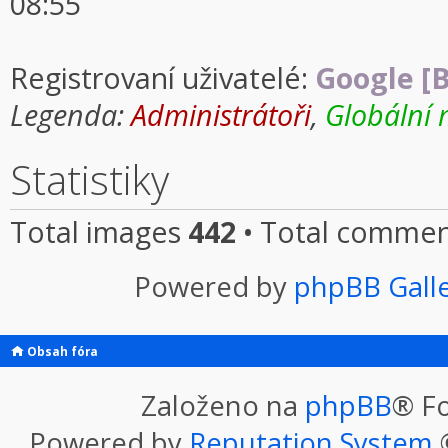
08:55
Registrovaní uživatelé:
Google [B
Legenda:
Administrátoři
,
Globální 
Statistiky
Total images
442
• Total comme
Powered by
phpBB Gall
Obsah fóra
Založeno na
phpBB
® F
Powered by
Reputation System
©