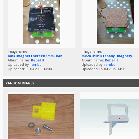
Imagename:
Imagename:
mk3+magnet+nerez0.3mm+kab...
mk2b+hlinik+spony+magnety...
Album name:
Rebel II
Album name:
Rebel II
Uploaded by:
rambo
Uploaded by:
rambo
Uploaded: 09.04.2019 14:04
Uploaded: 09.04.2019 14:03
RANDOM IMAGES