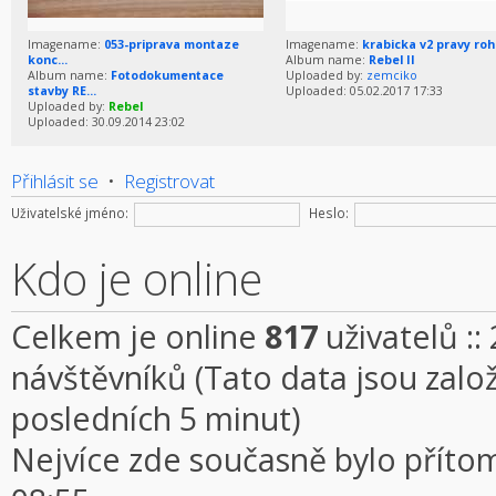
Imagename:
053-priprava montaze
Imagename:
krabicka v2 pravy roh
konc...
Album name:
Rebel II
Album name:
Fotodokumentace
Uploaded by:
zemciko
stavby RE...
Uploaded: 05.02.2017 17:33
Uploaded by:
Rebel
Uploaded: 30.09.2014 23:02
Přihlásit se
•
Registrovat
Uživatelské jméno:
Heslo:
Kdo je online
Celkem je online
817
uživatelů ::
návštěvníků (Tato data jsou založe
posledních 5 minut)
Nejvíce zde současně bylo přít