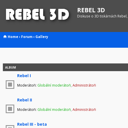
REBEL 3D
Diskuse o 3D tiskárnách Rebel,
Home
‹
Forum
‹
Gallery
ALBUM
Rebel I
Moderátoři:
Globální moderátoři
,
Administrátoři
Rebel II
Moderátoři:
Globální moderátoři
,
Administrátoři
Rebel III - beta