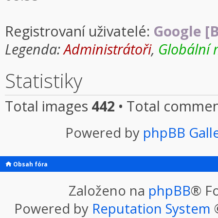
Registrovaní uživatelé:
Google [B
Legenda:
Administrátoři
,
Globální 
Statistiky
Total images
442
• Total comme
Powered by
phpBB Gall
Obsah fóra
Založeno na
phpBB
® F
Powered by
Reputation System
©