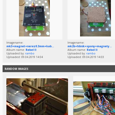
Imagename:
Imagename:
mk3+magnet+nerez0.3mm+kab...
mk2b+hlinik+spony+magnety...
Album name:
Rebel II
Album name:
Rebel II
Uploaded by:
rambo
Uploaded by:
rambo
Uploaded: 09.04.2019 14:04
Uploaded: 09.04.2019 14:03
RANDOM IMAGES