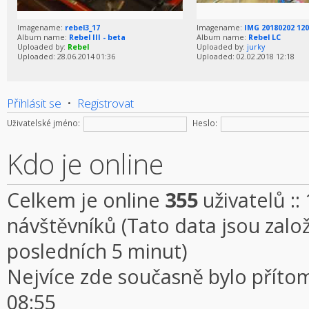
Imagename:
rebel3_17
Imagename:
IMG 20180202 12
Album name:
Rebel III - beta
Album name:
Rebel LC
Uploaded by:
Rebel
Uploaded by:
jurky
Uploaded: 28.06.2014 01:36
Uploaded: 02.02.2018 12:18
Přihlásit se
•
Registrovat
Uživatelské jméno:
Heslo:
Kdo je online
Celkem je online
355
uživatelů ::
návštěvníků (Tato data jsou založe
posledních 5 minut)
Nejvíce zde současně bylo přít
08:55