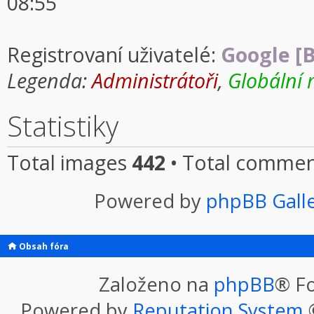
08:55
Registrovaní uživatelé:
Google [B
Legenda:
Administrátoři
,
Globální 
Statistiky
Total images
442
• Total comme
Powered by
phpBB Gall
Obsah fóra
Založeno na
phpBB
® F
Powered by
Reputation System
©