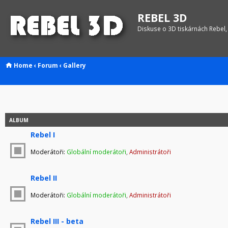
REBEL 3D
Diskuse o 3D tiskárnách Rebel,
Home
‹
Forum
‹
Gallery
ALBUM
Rebel I
Moderátoři:
Globální moderátoři
,
Administrátoři
Rebel II
Moderátoři:
Globální moderátoři
,
Administrátoři
Rebel III - beta