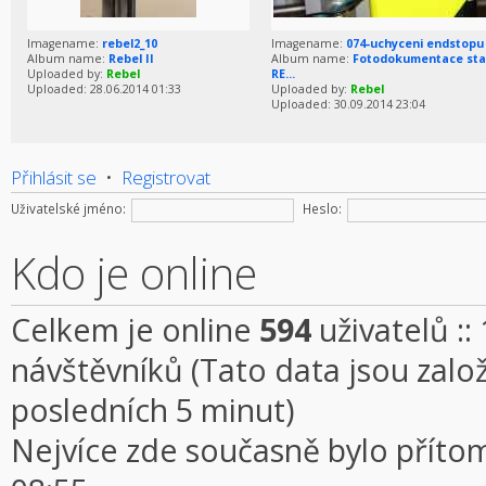
Imagename:
rebel2_10
Imagename:
074-uchyceni endstopu
Album name:
Rebel II
Album name:
Fotodokumentace sta
Uploaded by:
Rebel
RE...
Uploaded: 28.06.2014 01:33
Uploaded by:
Rebel
Uploaded: 30.09.2014 23:04
Přihlásit se
•
Registrovat
Uživatelské jméno:
Heslo:
Kdo je online
Celkem je online
594
uživatelů ::
návštěvníků (Tato data jsou založe
posledních 5 minut)
Nejvíce zde současně bylo přít