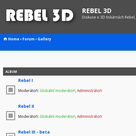
REBEL 3D
Diskuse o 3D tiskárnách Rebel,
Home
‹
Forum
‹
Gallery
ALBUM
Rebel I
Moderátoři:
Globální moderátoři
,
Administrátoři
Rebel II
Moderátoři:
Globální moderátoři
,
Administrátoři
Rebel III - beta