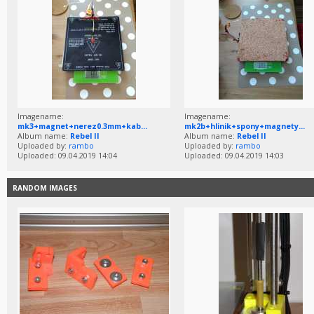
Imagename:
Imagename:
mk3+magnet+nerez0.3mm+kab...
mk2b+hlinik+spony+magnety...
Album name:
Rebel II
Album name:
Rebel II
Uploaded by:
rambo
Uploaded by:
rambo
Uploaded: 09.04.2019 14:04
Uploaded: 09.04.2019 14:03
RANDOM IMAGES