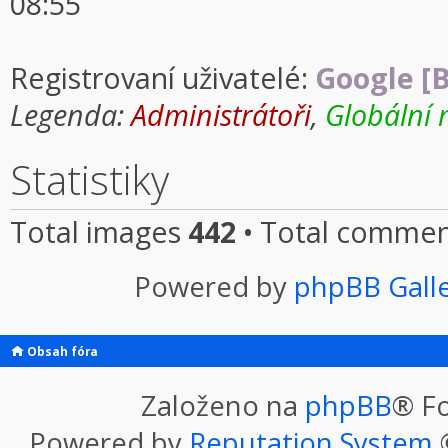
08:55
Registrovaní uživatelé:
Google [B
Legenda:
Administrátoři
,
Globální 
Statistiky
Total images
442
• Total comme
Powered by
phpBB Gall
Obsah fóra
Založeno na
phpBB
® F
Powered by
Reputation System
©