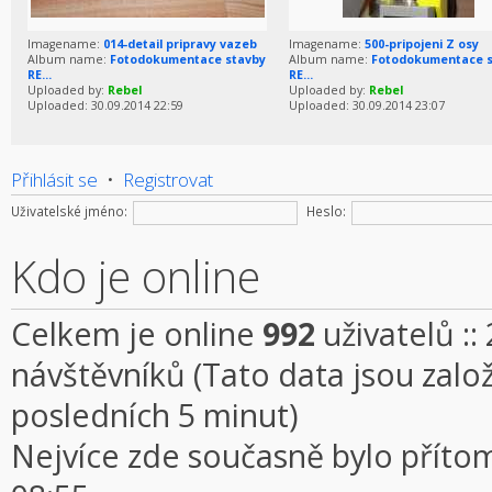
Imagename:
014-detail pripravy vazeb
Imagename:
500-pripojeni Z osy
Album name:
Fotodokumentace stavby
Album name:
Fotodokumentace s
RE...
RE...
Uploaded by:
Rebel
Uploaded by:
Rebel
Uploaded: 30.09.2014 22:59
Uploaded: 30.09.2014 23:07
Přihlásit se
•
Registrovat
Uživatelské jméno:
Heslo:
Kdo je online
Celkem je online
992
uživatelů ::
návštěvníků (Tato data jsou založe
posledních 5 minut)
Nejvíce zde současně bylo přít