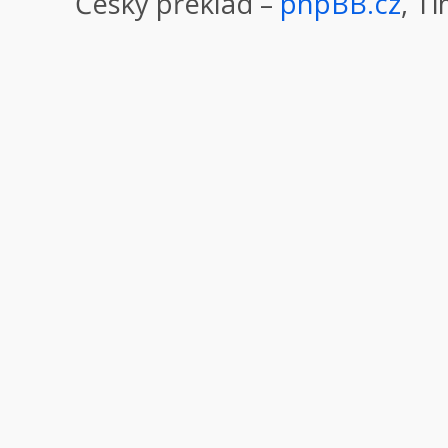
Český překlad –
phpBB.cz
, T