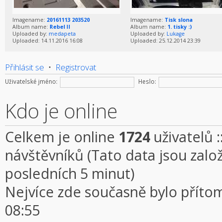
Imagename:
20161113 203520
Imagename:
Tisk slona
Album name:
Rebel II
Album name:
1. tisky :)
Uploaded by:
medapeta
Uploaded by:
Lukage
Uploaded: 14.11.2016 16:08
Uploaded: 25.12.2014 23:39
Přihlásit se
•
Registrovat
Uživatelské jméno:
Heslo:
Kdo je online
Celkem je online
1724
uživatelů :
návštěvníků (Tato data jsou založe
posledních 5 minut)
Nejvíce zde současně bylo přít
08:55