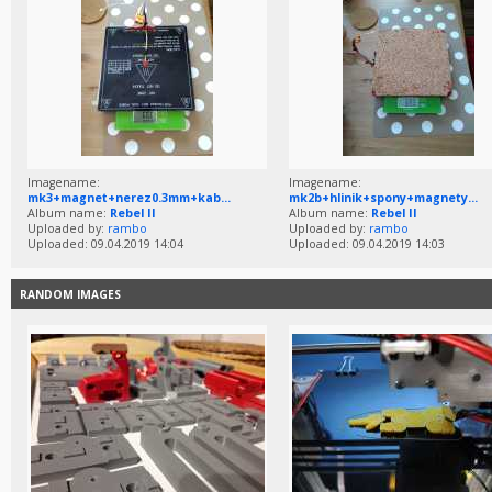
Imagename:
Imagename:
mk3+magnet+nerez0.3mm+kab...
mk2b+hlinik+spony+magnety...
Album name:
Rebel II
Album name:
Rebel II
Uploaded by:
rambo
Uploaded by:
rambo
Uploaded: 09.04.2019 14:04
Uploaded: 09.04.2019 14:03
RANDOM IMAGES