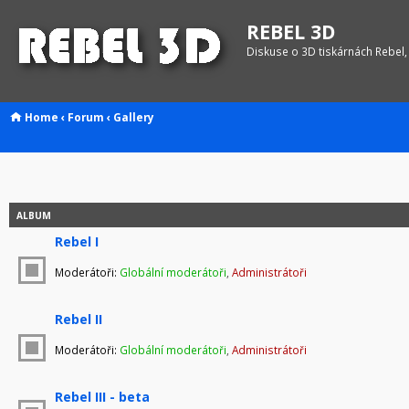
REBEL 3D
Diskuse o 3D tiskárnách Rebel,
Home
‹
Forum
‹
Gallery
ALBUM
Rebel I
Moderátoři:
Globální moderátoři
,
Administrátoři
Rebel II
Moderátoři:
Globální moderátoři
,
Administrátoři
Rebel III - beta