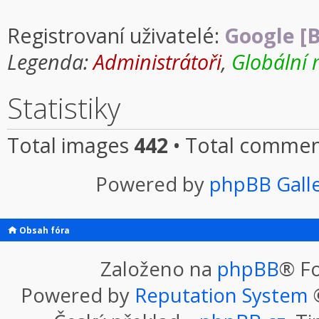
Registrovaní uživatelé:
Google [B
Legenda:
Administrátoři
,
Globální 
Statistiky
Total images
442
• Total comme
Powered by
phpBB Gall
Obsah fóra
Založeno na
phpBB
® F
Powered by
Reputation System
©