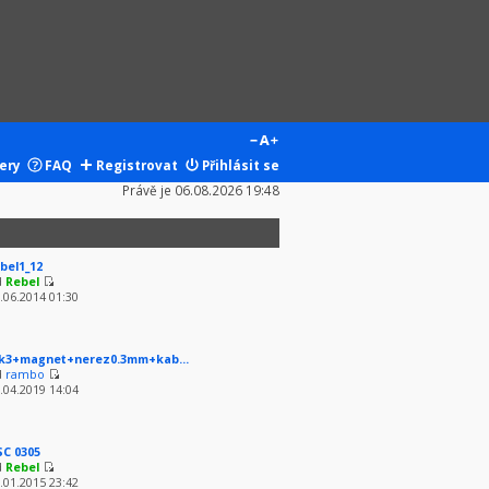
ery
FAQ
Registrovat
Přihlásit se
Právě je 06.08.2026 19:48
bel1_12
d
Rebel
.06.2014 01:30
k3+magnet+nerez0.3mm+kab...
d
rambo
.04.2019 14:04
SC 0305
d
Rebel
.01.2015 23:42