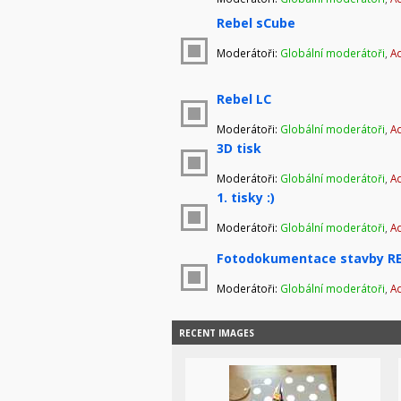
Rebel sCube
Moderátoři:
Globální moderátoři
,
Ad
Rebel LC
Moderátoři:
Globální moderátoři
,
Ad
3D tisk
Moderátoři:
Globální moderátoři
,
Ad
1. tisky :)
Moderátoři:
Globální moderátoři
,
Ad
Fotodokumentace stavby RE
Moderátoři:
Globální moderátoři
,
Ad
RECENT IMAGES