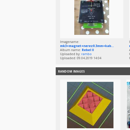
Imagename:
mk3+magnet+nerez0.3mm+kab...
Album name:
Rebel II
Uploaded by:
rambo
Uploaded: 09.04.2019 14:04
RANDOM IMAGES