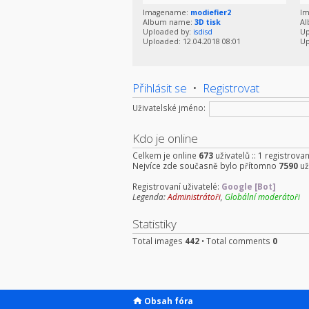
Imagename:
modiefier2
I
Album name:
3D tisk
A
Uploaded by:
isdisd
Up
Uploaded: 12.04.2018 08:01
Up
Přihlásit se
•
Registrovat
Uživatelské jméno:
Kdo je online
Celkem je online
673
uživatelů :: 1 registrova
Nejvíce zde současně bylo přítomno
7590
už
Registrovaní uživatelé:
Google [Bot]
Legenda:
Administrátoři
,
Globální moderátoři
Statistiky
Total images
442
• Total comments
0
Obsah fóra