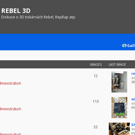
REBEL 3D
Diskuse o 3D tiskárnách Rebel, RepRap atp.
Gall
IMAGES
LAST IMAGE
re
12
o
28
ministrátoři
m
113
o
09
ministrátoři
D
33
o
05
ministrátoři