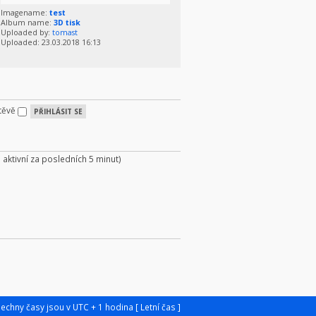
Imagename:
test
Album name:
3D tisk
Uploaded by:
tomast
Uploaded: 23.03.2018 16:13
štěvě
i aktivní za posledních 5 minut)
šechny časy jsou v UTC + 1 hodina [ Letní čas ]