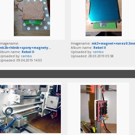
Imagename:
Imagename:
mk3+magnet+nerez0.3m
mk2b+hlinik+spony+magnety...
Album name:
Rebel II
Album name:
Rebel II
Uploaded by:
rambo
Uploaded by:
rambo
Uploaded: 28.03.2019 05:58
Uploaded: 09.04.2019 14:03