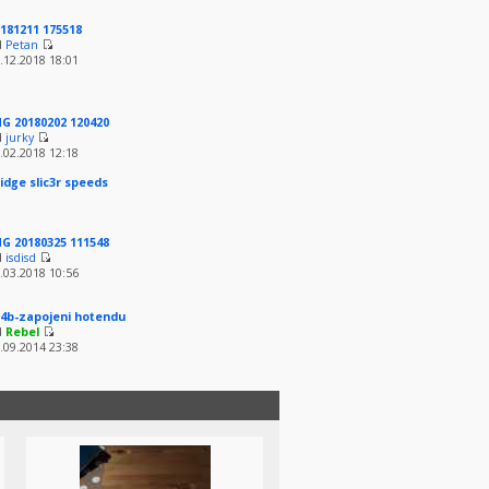
181211 175518
d
Petan
.12.2018 18:01
G 20180202 120420
d
jurky
.02.2018 12:18
idge slic3r speeds
G 20180325 111548
d
isdisd
.03.2018 10:56
4b-zapojeni hotendu
d
Rebel
.09.2014 23:38