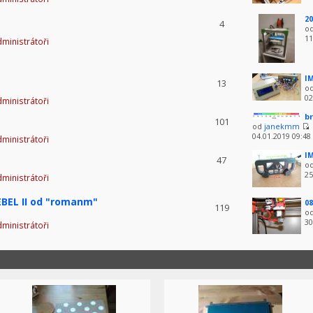
20
4
o
11
ministrátoři
IM
13
o
02
ministrátoři
br
101
od
janekmm
04.01.2019 09:48
ministrátoři
IM
47
o
25
ministrátoři
BEL II od "romanm"
08
119
o
30
ministrátoři