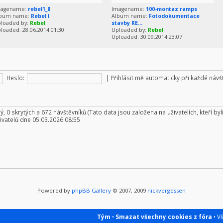
magename:
rebel1_8
Imagename:
100-montaz ramps
lbum name:
Rebel I
Album name:
Fotodokumentace
loaded by:
Rebel
stavby RE...
loaded: 28.06.2014 01:30
Uploaded by:
Rebel
Uploaded: 30.09.2014 23:07
Heslo:
|
Přihlásit mě automaticky při každé náv
ný, 0 skrytých a 672 návštěvníků (Tato data jsou založena na uživatelích, kteří byl
ivatelů dne 05.03.2026 08:55
Powered by
phpBB Gallery
© 2007, 2009
nickvergessen
Tým
•
Smazat všechny cookies z fóra
• V