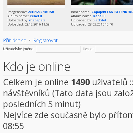
Imagename:
20161202 103850
Imagename:
Zapojeni FAN EXTENDER
Album name:
Rebel II
Album name:
Rebel II
Uploaded by:
medapeta
Uploaded by:
blackdot
Uploaded: 02.12.2016 11:59
Uploaded: 28.03.2016 13:40
Přihlásit se
•
Registrovat
Uživatelské jméno:
Heslo:
Kdo je online
Celkem je online
1490
uživatelů :
návštěvníků (Tato data jsou založe
posledních 5 minut)
Nejvíce zde současně bylo přít
08:55