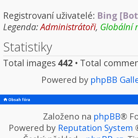
Registrovaní uživatelé:
Bing [Bot
Legenda:
Administrátoři
,
Globální 
Statistiky
Total images
442
• Total comme
Powered by
phpBB Gall
Obsah fóra
Založeno na
phpBB
® F
Powered by
Reputation System
©