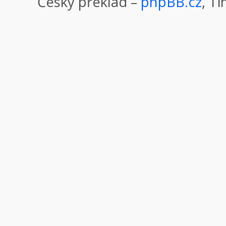
Český překlad –
phpBB.cz
, T