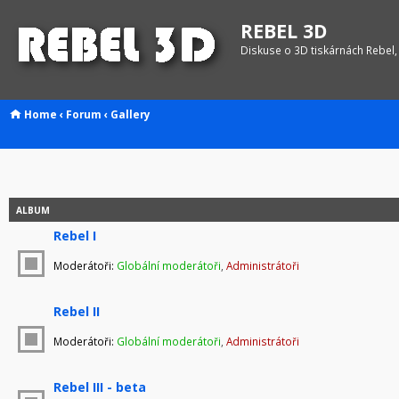
REBEL 3D
Diskuse o 3D tiskárnách Rebel,
Home
‹
Forum
‹
Gallery
ALBUM
Rebel I
Moderátoři:
Globální moderátoři
,
Administrátoři
Rebel II
Moderátoři:
Globální moderátoři
,
Administrátoři
Rebel III - beta