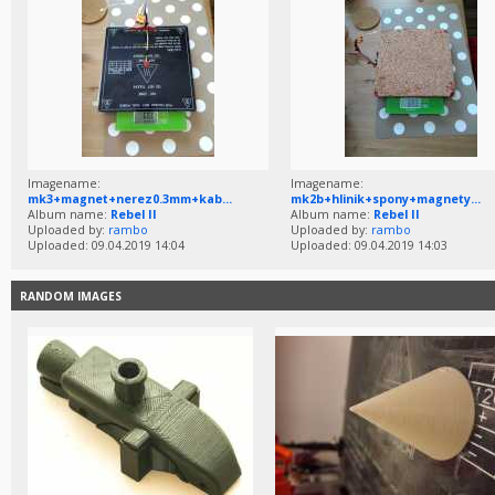
Imagename:
Imagename:
mk3+magnet+nerez0.3mm+kab...
mk2b+hlinik+spony+magnety...
Album name:
Rebel II
Album name:
Rebel II
Uploaded by:
rambo
Uploaded by:
rambo
Uploaded: 09.04.2019 14:04
Uploaded: 09.04.2019 14:03
RANDOM IMAGES