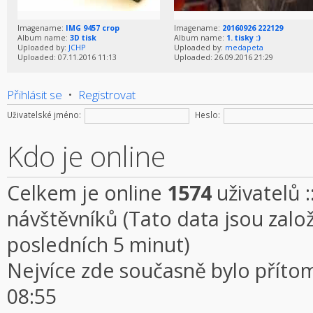
Imagename:
IMG 9457 crop
Imagename:
20160926 222129
Album name:
3D tisk
Album name:
1. tisky :)
Uploaded by:
JCHP
Uploaded by:
medapeta
Uploaded: 07.11.2016 11:13
Uploaded: 26.09.2016 21:29
Přihlásit se
•
Registrovat
Uživatelské jméno:
Heslo:
Kdo je online
Celkem je online
1574
uživatelů :
návštěvníků (Tato data jsou založe
posledních 5 minut)
Nejvíce zde současně bylo přít
08:55