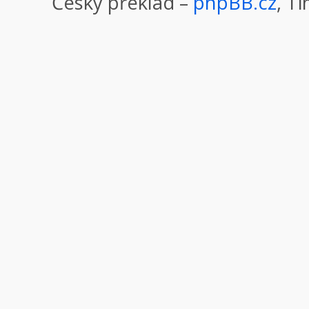
Český překlad –
phpBB.cz
, T