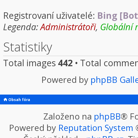
Registrovaní uživatelé:
Bing [Bot
Legenda:
Administrátoři
,
Globální 
Statistiky
Total images
442
• Total comme
Powered by
phpBB Gall
Obsah fóra
Založeno na
phpBB
® F
Powered by
Reputation System
©