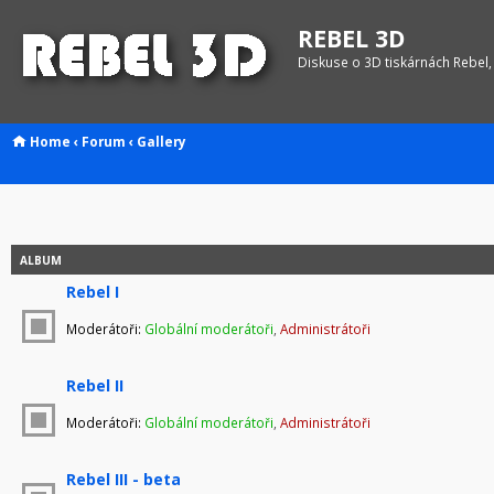
REBEL 3D
Diskuse o 3D tiskárnách Rebel,
Home
‹
Forum
‹
Gallery
ALBUM
Rebel I
Moderátoři:
Globální moderátoři
,
Administrátoři
Rebel II
Moderátoři:
Globální moderátoři
,
Administrátoři
Rebel III - beta