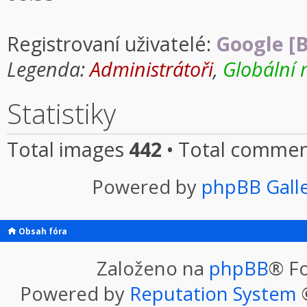
Registrovaní uživatelé:
Google [B
Legenda:
Administrátoři
,
Globální 
Statistiky
Total images
442
• Total comme
Powered by
phpBB Gall
Obsah fóra
Založeno na
phpBB
® F
Powered by
Reputation System
©