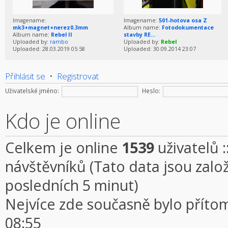
Imagename:
Imagename:
501-hotova osa Z
mk3+magnet+nerez0.3mm
Album name:
Fotodokumentace
Album name:
Rebel II
stavby RE...
Uploaded by:
rambo
Uploaded by:
Rebel
Uploaded: 28.03.2019 05:58
Uploaded: 30.09.2014 23:07
Přihlásit se
•
Registrovat
Uživatelské jméno:
Heslo:
Kdo je online
Celkem je online
1539
uživatelů :
návštěvníků (Tato data jsou založe
posledních 5 minut)
Nejvíce zde současně bylo přít
08:55