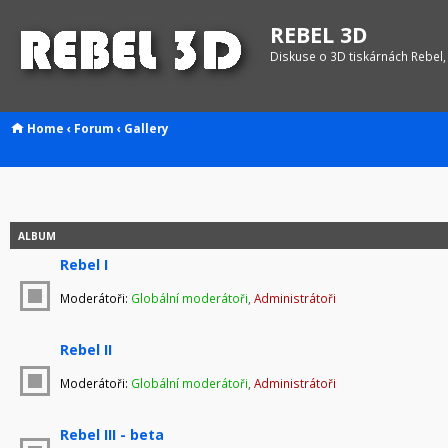
REBEL 3D
Diskuse o 3D tiskárnách Rebel,
Home
‹
Forum
‹
Gallery
ALBUM
Rebel I
Moderátoři:
Globální moderátoři
,
Administrátoři
Rebel II
Moderátoři:
Globální moderátoři
,
Administrátoři
Rebel III - beta