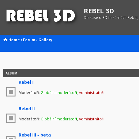
REBEL 3D
Diskuse o 3D tiskárnách Rebel,
Home
‹
Forum
‹
Gallery
ALBUM
Rebel I
Moderátoři:
Globální moderátoři
,
Administrátoři
Rebel II
Moderátoři:
Globální moderátoři
,
Administrátoři
Rebel III - beta