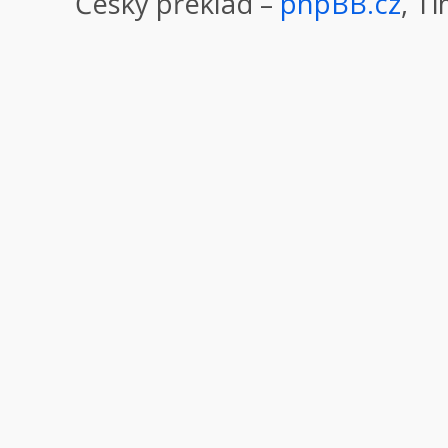
Český překlad –
phpBB.cz
, T