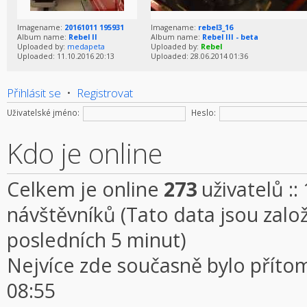
Imagename:
20161011 195931
Imagename:
rebel3_16
Album name:
Rebel II
Album name:
Rebel III - beta
Uploaded by:
medapeta
Uploaded by:
Rebel
Uploaded: 11.10.2016 20:13
Uploaded: 28.06.2014 01:36
Přihlásit se
•
Registrovat
Uživatelské jméno:
Heslo:
Kdo je online
Celkem je online
273
uživatelů ::
návštěvníků (Tato data jsou založe
posledních 5 minut)
Nejvíce zde současně bylo přít
08:55