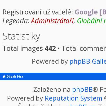
Registrovaní uživatelé:
Google [B
Legenda:
Administrátoři
,
Globální 
Statistiky
Total images
442
• Total comme
Powered by
phpBB Gall
Obsah fóra
Založeno na
phpBB
® F
Powered by
Reputation System
©