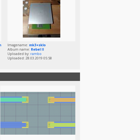
m
Imagename:
mk3+sklo
Album name:
Rebel II
Uploaded by:
rambo
Uploaded: 28.03.2019 05:58