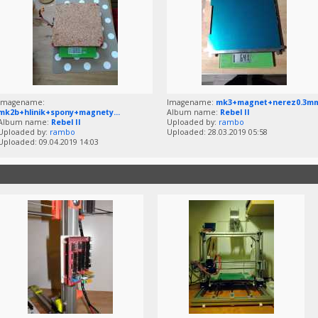
Imagename:
Imagename:
mk3+magnet+nerez0.3m
mk2b+hlinik+spony+magnety...
Album name:
Rebel II
Album name:
Rebel II
Uploaded by:
rambo
Uploaded by:
rambo
Uploaded: 28.03.2019 05:58
Uploaded: 09.04.2019 14:03