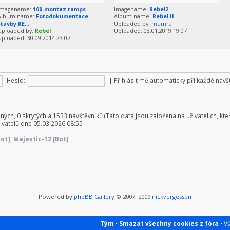
Imagename:
100-montaz ramps
Imagename:
Rebel2
Album name:
Fotodokumentace
Album name:
Rebel II
stavby RE...
Uploaded by:
mumra
Uploaded by:
Rebel
Uploaded: 08.01.2019 19:07
Uploaded: 30.09.2014 23:07
Heslo:
|
Přihlásit mě automaticky při každé náv
aných, 0 skrytých a 1533 návštěvníků (Tato data jsou založena na uživatelích, kteř
ivatelů dne 05.03.2026 08:55
Bot]
,
Majestic-12 [Bot]
Powered by
phpBB Gallery
© 2007, 2009
nickvergessen
Tým
•
Smazat všechny cookies z fóra
• V