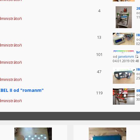
20
4
o
11
ministrátoři
IM
13
o
02
ministrátoři
br
101
od
janekmm
04.01.2019 09:48
ministrátoři
IM
47
o
25
ministrátoři
BEL II od "romanm"
08
119
o
30
ministrátoři