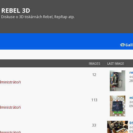
REBEL 3D
Diskuse o 3D tiskárnách Rebel, RepRap atp.
Gall
IMAGES
LAST IMAGE
re
12
o
28
ministrátoři
m
113
o
09
ministrátoři
D
33
o
05
ministrátoři