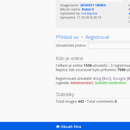
Imagename:
20161011 195954
Album name:
Rebel II
Uploaded by:
medapeta
Uploaded: 11.10.2016 20:13
Přihlásit se
•
Registrovat
Uživatelské jméno:
Kdo je online
Celkem je online
1536
uživatelů :: 3 registrov
Nejvíce zde současně bylo přítomno
7590
už
Registrovaní uživatelé:
Bing [Bot]
,
Google [
Legenda:
Administrátoři
,
Globální moderátoři
Statistiky
Total images
442
• Total comments
0
Obsah fóra