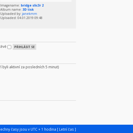
Imagename:
bridge slic3r 2
Album name:
3D tisk
Uploaded by:
janekmm
Uploaded: 04.01.2019 09:48
štěvě
í byli aktivní za posledních 5 minut)
šechny časy jsou v UTC + 1 hodina [ Letní čas ]