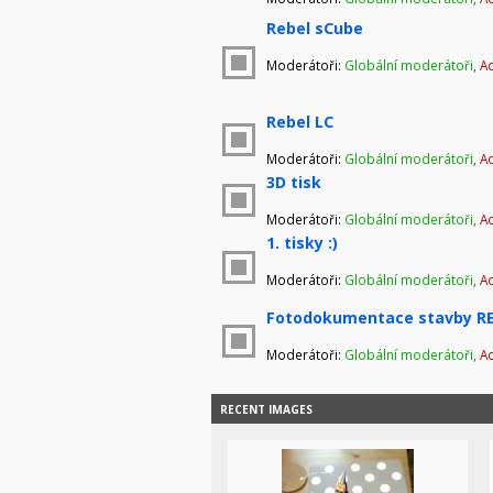
Rebel sCube
Moderátoři:
Globální moderátoři
,
Ad
Rebel LC
Moderátoři:
Globální moderátoři
,
Ad
3D tisk
Moderátoři:
Globální moderátoři
,
Ad
1. tisky :)
Moderátoři:
Globální moderátoři
,
Ad
Fotodokumentace stavby RE
Moderátoři:
Globální moderátoři
,
Ad
RECENT IMAGES