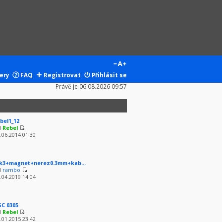
ery
FAQ
Registrovat
Přihlásit se
Právě je 06.08.2026 09:57
bel1_12
d
Rebel
.06.2014 01:30
k3+magnet+nerez0.3mm+kab...
d
rambo
.04.2019 14:04
SC 0305
d
Rebel
.01.2015 23:42