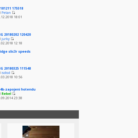
181211 175518
d
Petan
.12.2018 18:01
G 20180202 120420
d
jurky
.02.2018 12:18
idge slic3r speeds
G 20180325 111548
d
isdisd
.03.2018 10:56
4b-zapojeni hotendu
d
Rebel
.09.2014 23:38