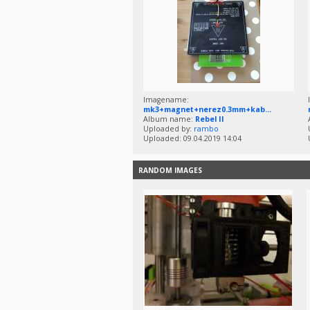
Imagename:
mk3+magnet+nerez0.3mm+kab...
Album name:
Rebel II
Uploaded by:
rambo
Uploaded: 09.04.2019 14:04
RANDOM IMAGES