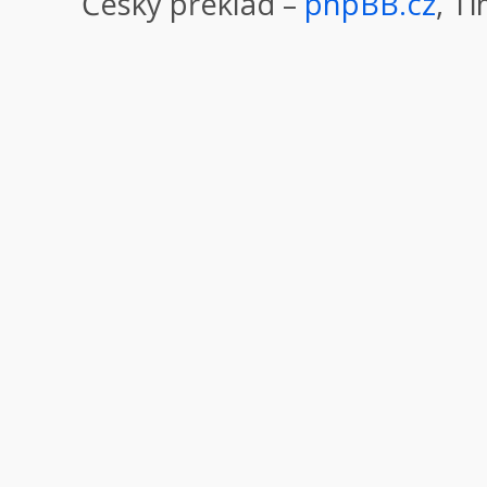
Český překlad –
phpBB.cz
, T