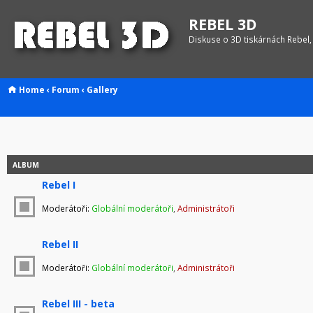
REBEL 3D
Diskuse o 3D tiskárnách Rebel,
Home
‹
Forum
‹
Gallery
ALBUM
Rebel I
Moderátoři:
Globální moderátoři
,
Administrátoři
Rebel II
Moderátoři:
Globální moderátoři
,
Administrátoři
Rebel III - beta