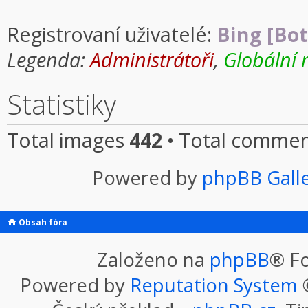
Registrovaní uživatelé:
Bing [Bot
Legenda:
Administrátoři
,
Globální 
Statistiky
Total images
442
• Total comme
Powered by
phpBB Gall
Obsah fóra
Založeno na
phpBB
® F
Powered by
Reputation System
©