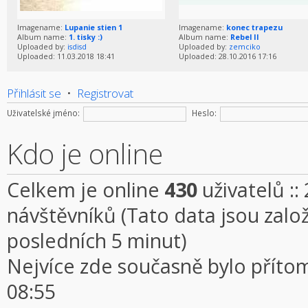
Imagename:
Lupanie stien 1
Imagename:
konec trapezu
Album name:
1. tisky :)
Album name:
Rebel II
Uploaded by:
isdisd
Uploaded by:
zemciko
Uploaded: 11.03.2018 18:41
Uploaded: 28.10.2016 17:16
Přihlásit se
•
Registrovat
Uživatelské jméno:
Heslo:
Kdo je online
Celkem je online
430
uživatelů ::
návštěvníků (Tato data jsou založe
posledních 5 minut)
Nejvíce zde současně bylo přít
08:55